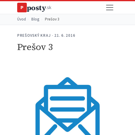
posty
P
.sk
Úvod
›
Blog
›
Prešov 3
PREŠOVSKÝ KRAJ · 21. 6. 2016
Prešov 3