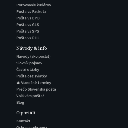
Porovnanie kuriérov
Pošta vs Packeta
Pošta vs DPD
Pošta vs GLS
Pošta vs SPS
Pošta vs DHL
Návody & info
Návody (ako poslať)
Slovník pojmov
Časté otázky
Pošta cez sviatky
🎄 Vianočné termíny
Prečo Slovenská pošta
Volá vám pošta?
Blog
O portáli
Kontakt
Ochrana súkromia