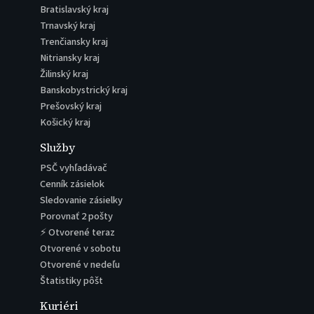
Bratislavský kraj
Trnavský kraj
Trenčiansky kraj
Nitriansky kraj
Žilinský kraj
Banskobystrický kraj
Prešovský kraj
Košický kraj
Služby
PSČ vyhľadávač
Cenník zásielok
Sledovanie zásielky
Porovnať 2 pošty
⚡ Otvorené teraz
Otvorené v sobotu
Otvorené v nedeľu
Štatistiky pôšt
Kuriéri