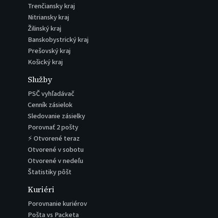
Trenčiansky kraj
Nitriansky kraj
Žilinský kraj
Banskobystrický kraj
Prešovský kraj
Košický kraj
Služby
PSČ vyhľadávač
Cenník zásielok
Sledovanie zásielky
Porovnať 2 pošty
⚡ Otvorené teraz
Otvorené v sobotu
Otvorené v nedeľu
Štatistiky pôšt
Kuriéri
Porovnanie kuriérov
Pošta vs Packeta