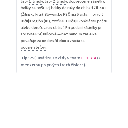
listy
1. triedy
, listy
2. triedy
, doporučené zásielky,
balíky na poštu aj balíky do ruky do oblasti
Žilina 1
(Žilinský kraj). Slovenské PSČ má 5 číslic — prvé 2
určujú región (
01
), zvyšné 3 určujú konkrétnu poštu
alebo doručovaciu oblasť. Pri podaní zásielky je
správne PSČ kľúčové — bez neho sa zásielka
považuje za nedoručiteľnú a vracia sa
odosielateľovi
.
Tip:
PSČ uvádzajte vždy v tvare
(s
011 84
medzerou po prvých troch číslach).