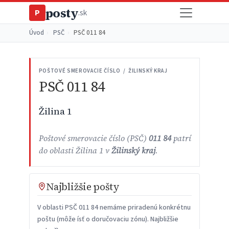
posty
P
.sk
Úvod
›
PSČ
›
PSČ 011 84
POŠTOVÉ SMEROVACIE ČÍSLO / ŽILINSKÝ KRAJ
PSČ 011 84
Žilina 1
Poštové smerovacie číslo (PSČ)
011 84
patrí
do oblasti Žilina 1 v
Žilinský kraj
.
Najbližšie pošty
V oblasti PSČ 011 84 nemáme priradenú konkrétnu
poštu (môže ísť o doručovaciu zónu). Najbližšie