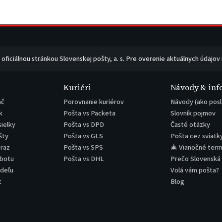
e oficiálnou stránkou Slovenskej pošty, a. s. Pre overenie aktuálnych údajov
Kuriéri
Návody & inf
ač
Porovnanie kuriérov
Návody (ako posl
k
Pošta vs Packeta
Slovník pojmov
sielky
Pošta vs DPD
Časté otázky
šty
Pošta vs GLS
Pošta cez sviatk
eraz
Pošta vs SPS
🎄 Vianočné term
obotu
Pošta vs DHL
Prečo Slovenská
edeľu
Volá vám pošta?
t
Blog