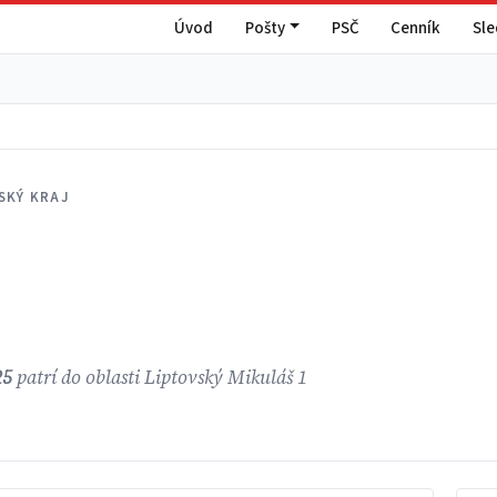
Úvod
Pošty
PSČ
Cenník
Sl
SKÝ KRAJ
25
patrí do oblasti Liptovský Mikuláš 1