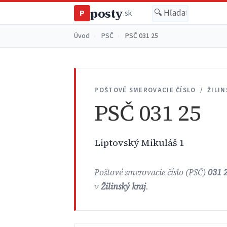
posty
P
.sk
Úvod
›
PSČ
›
PSČ 031 25
POŠTOVÉ SMEROVACIE ČÍSLO / ŽILIN
PSČ 031 25
Liptovský Mikuláš 1
Poštové smerovacie číslo (PSČ)
031 
v
Žilinský kraj
.