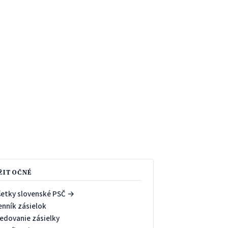
ŽITOČNÉ
šetky slovenské PSČ →
enník zásielok
ledovanie zásielky