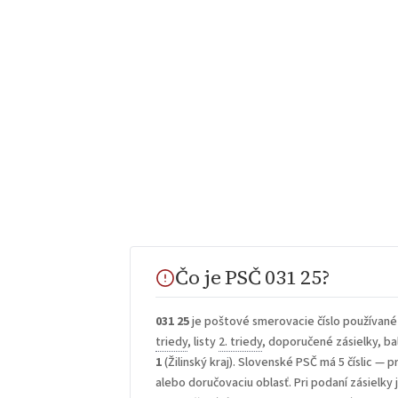
Čo je PSČ 031 25?
031 25
je poštové smerovacie číslo používané
triedy
, listy
2. triedy
, doporučené zásielky, bal
1
(Žilinský kraj). Slovenské PSČ má 5 číslic — p
alebo doručovaciu oblasť. Pri podaní zásielky