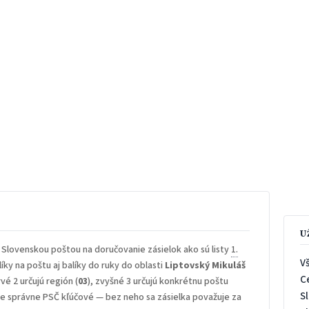
U
 Slovenskou poštou na doručovanie zásielok ako sú listy
1.
V
íky na poštu aj balíky do ruky do oblasti
Liptovský Mikuláš
C
rvé 2 určujú región (
03
), zvyšné 3 určujú konkrétnu poštu
S
 je správne PSČ kľúčové — bez neho sa zásielka považuje za