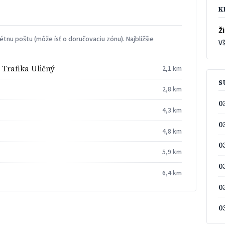
K
Ži
tnu poštu (môže ísť o doručovaciu zónu). Najbližšie
Vš
 Trafika Uličný
2,1 km
S
2,8 km
0
4,3 km
0
4,8 km
0
5,9 km
0
6,4 km
0
0