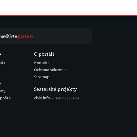
 navštívte
posta.sk
.
o
O portáli
ať)
Kontakt
Ochrana súkromia
Sitemap
y
Sesterské projekty
íny
 pošta
cislo.info
— databáza čísel