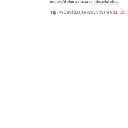
nedoručiteľnú a vracia sa
odosielateľovi
.
Tip:
PSČ uvádzajte vždy v tvare
(
031 25