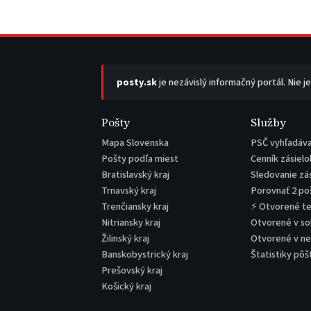
posty.sk
je nezávislý informačný portál. Nie j
Pošty
Služby
Mapa Slovenska
PSČ vyhľadáv
Pošty podľa miest
Cenník zásielo
Bratislavský kraj
Sledovanie zá
Trnavský kraj
Porovnať 2 po
Trenčiansky kraj
⚡ Otvorené t
Nitriansky kraj
Otvorené v s
Žilinský kraj
Otvorené v n
Banskobystrický kraj
Štatistiky pôš
Prešovský kraj
Košický kraj