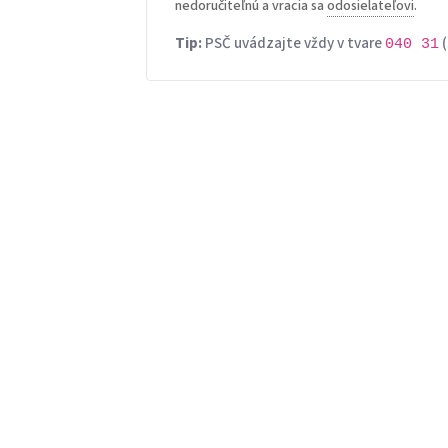
nedoručiteľnú a vracia sa
odosielateľovi
.
Tip:
PSČ uvádzajte vždy v tvare
(
040 31