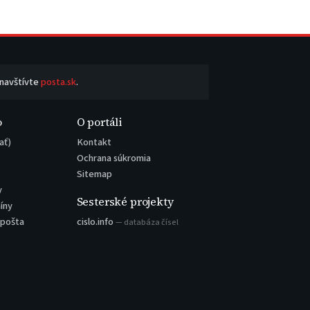
 navštívte
posta.sk
.
o
O portáli
ať)
Kontakt
Ochrana súkromia
Sitemap
y
Sesterské projekty
íny
 pošta
cislo.info
— databáza čísel