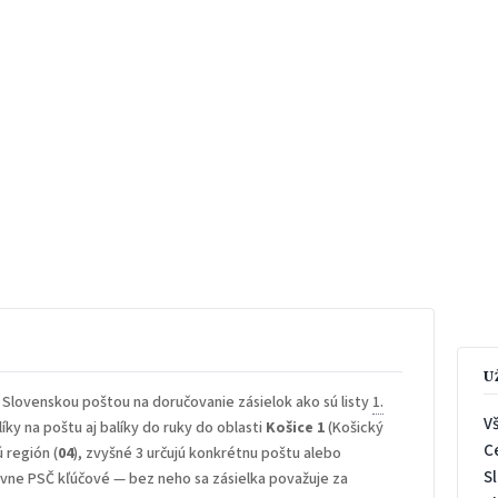
U
 Slovenskou poštou na doručovanie zásielok ako sú listy
1.
V
íky na poštu aj balíky do ruky do oblasti
Košice 1
(Košický
C
ú región (
04
), zvyšné 3 určujú konkrétnu poštu alebo
S
rávne PSČ kľúčové — bez neho sa zásielka považuje za