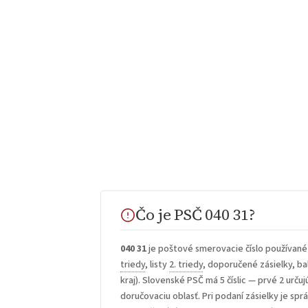
Čo je PSČ 040 31?
040 31
je poštové smerovacie číslo používané
triedy
, listy
2. triedy
, doporučené zásielky, bal
kraj). Slovenské PSČ má 5 číslic — prvé 2 určuj
doručovaciu oblasť. Pri podaní zásielky je sp