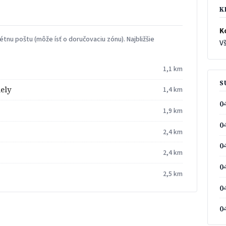
K
K
tnu poštu (môže ísť o doručovaciu zónu). Najbližšie
Vš
1,1 km
S
ely
1,4 km
0
1,9 km
0
2,4 km
0
2,4 km
0
2,5 km
0
0