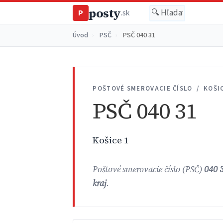
posty
P
.sk
Úvod
›
PSČ
›
PSČ 040 31
POŠTOVÉ SMEROVACIE ČÍSLO / KOŠI
PSČ 040 31
Košice 1
Poštové smerovacie číslo (PSČ)
040 
kraj
.