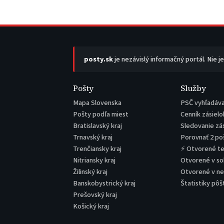
posty.sk
je nezávislý informačný portál. Nie j
Pošty
Služby
Mapa Slovenska
PSČ vyhľadáv
Pošty podľa miest
Cenník zásielo
Bratislavský kraj
Sledovanie zá
Trnavský kraj
Porovnať 2 po
Trenčiansky kraj
⚡ Otvorené t
Nitriansky kraj
Otvorené v s
Žilinský kraj
Otvorené v n
Banskobystrický kraj
Štatistiky pôš
Prešovský kraj
Košický kraj