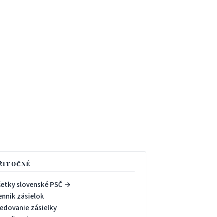
ŽITOČNÉ
šetky slovenské PSČ →
enník zásielok
ledovanie zásielky