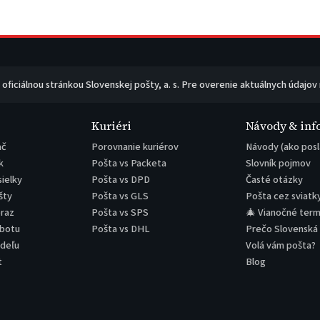
e oficiálnou stránkou Slovenskej pošty, a. s. Pre overenie aktuálnych údajov
Kuriéri
Návody & inf
ač
Porovnanie kuriérov
Návody (ako posl
k
Pošta vs Packeta
Slovník pojmov
sielky
Pošta vs DPD
Časté otázky
šty
Pošta vs GLS
Pošta cez sviatk
eraz
Pošta vs SPS
🎄 Vianočné term
obotu
Pošta vs DHL
Prečo Slovenská
edeľu
Volá vám pošta?
t
Blog