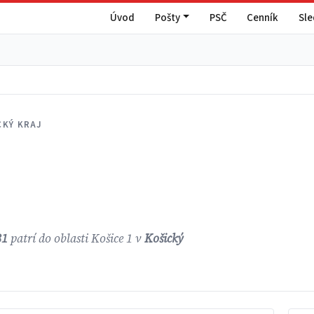
Úvod
Pošty
PSČ
Cenník
Sl
CKÝ KRAJ
31
patrí do oblasti Košice 1 v
Košický