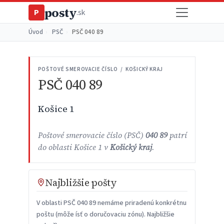
posty
P
.sk
Úvod
›
PSČ
›
PSČ 040 89
POŠTOVÉ SMEROVACIE ČÍSLO / KOŠICKÝ KRAJ
PSČ 040 89
Košice 1
Poštové smerovacie číslo (PSČ)
040 89
patrí
do oblasti Košice 1 v
Košický kraj
.
Najbližšie pošty
V oblasti PSČ 040 89 nemáme priradenú konkrétnu
poštu (môže ísť o doručovaciu zónu). Najbližšie