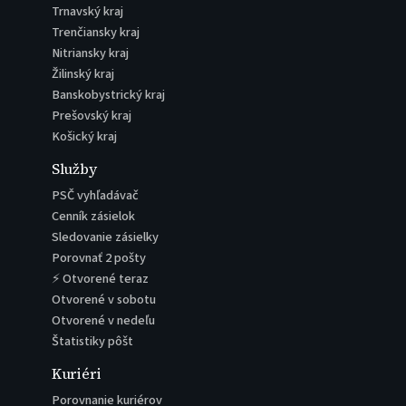
Trnavský kraj
Trenčiansky kraj
Nitriansky kraj
Žilinský kraj
Banskobystrický kraj
Prešovský kraj
Košický kraj
Služby
PSČ vyhľadávač
Cenník zásielok
Sledovanie zásielky
Porovnať 2 pošty
⚡ Otvorené teraz
Otvorené v sobotu
Otvorené v nedeľu
Štatistiky pôšt
Kuriéri
Porovnanie kuriérov