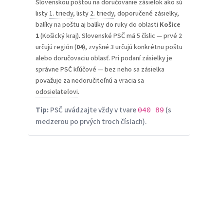
Slovenskou poštou na doručovanie zásielok ako sú
listy
1. triedy
, listy
2. triedy
, doporučené zásielky,
balíky na poštu aj balíky do ruky do oblasti
Košice
1
(Košický kraj). Slovenské PSČ má 5 číslic — prvé 2
určujú región (
04
), zvyšné 3 určujú konkrétnu poštu
alebo doručovaciu oblasť. Pri podaní zásielky je
správne PSČ kľúčové — bez neho sa zásielka
považuje za nedoručiteľnú a vracia sa
odosielateľovi
.
Tip:
PSČ uvádzajte vždy v tvare
(s
040 89
medzerou po prvých troch číslach).