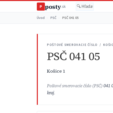
posty
P
.sk
Úvod
›
PSČ
›
PSČ 041 05
POŠTOVÉ SMEROVACIE ČÍSLO / KOŠI
PSČ 041 05
Košice 1
Poštové smerovacie číslo (PSČ)
041 
kraj
.