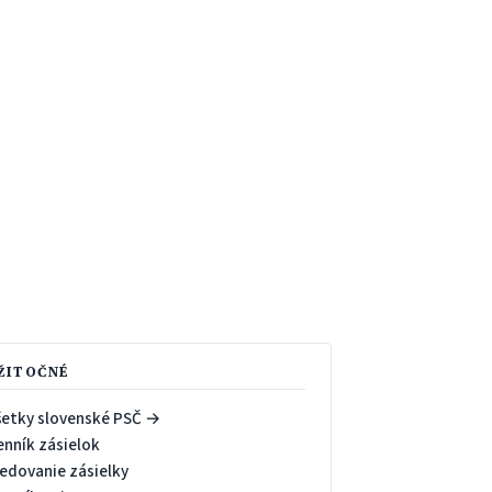
ŽITOČNÉ
šetky slovenské PSČ →
enník zásielok
ledovanie zásielky