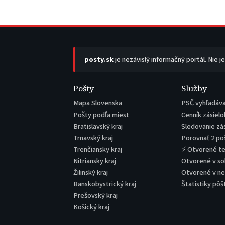
posty.sk
je nezávislý informačný portál. Nie j
Pošty
Služby
Mapa Slovenska
PSČ vyhľadáv
Pošty podľa miest
Cenník zásielo
Bratislavský kraj
Sledovanie zá
Trnavský kraj
Porovnať 2 po
Trenčiansky kraj
⚡ Otvorené t
Nitriansky kraj
Otvorené v s
Žilinský kraj
Otvorené v n
Banskobystrický kraj
Štatistiky pôš
Prešovský kraj
Košický kraj