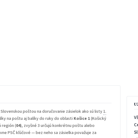
U
 Slovenskou poštou na doručovanie zásielok ako sú listy
1.
V
íky na poštu aj balíky do ruky do oblasti
Košice 1
(Košický
C
ú región (
04
), zvyšné 3 určujú konkrétnu poštu alebo
S
rávne PSČ kľúčové — bez neho sa zásielka považuje za