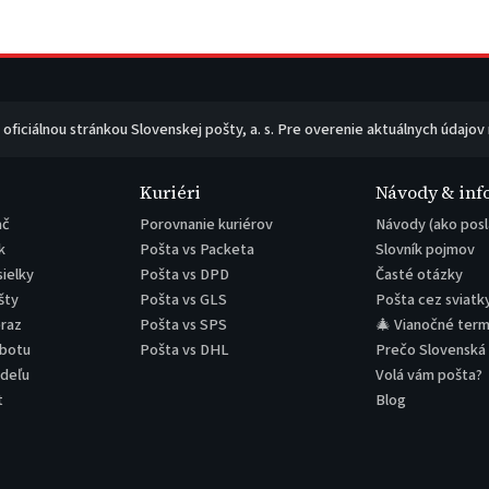
e oficiálnou stránkou Slovenskej pošty, a. s. Pre overenie aktuálnych údajov
Kuriéri
Návody & inf
ač
Porovnanie kuriérov
Návody (ako posl
k
Pošta vs Packeta
Slovník pojmov
sielky
Pošta vs DPD
Časté otázky
šty
Pošta vs GLS
Pošta cez sviatk
eraz
Pošta vs SPS
🎄 Vianočné term
obotu
Pošta vs DHL
Prečo Slovenská
edeľu
Volá vám pošta?
t
Blog