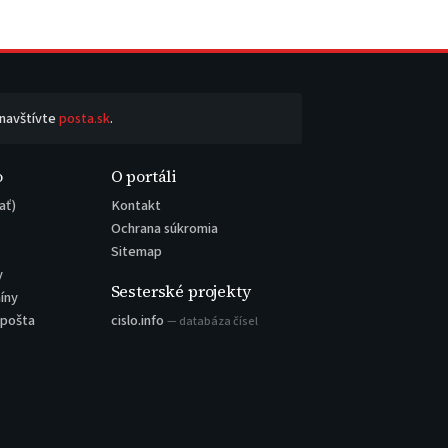
 navštívte
posta.sk
.
o
O portáli
ať)
Kontakt
Ochrana súkromia
Sitemap
y
Sesterské projekty
íny
 pošta
cislo.info
— databáza čísel