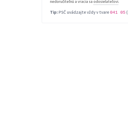
nedoručiteľnú a vracia sa
odosielateľovi
.
Tip:
PSČ uvádzajte vždy v tvare
(
041 05