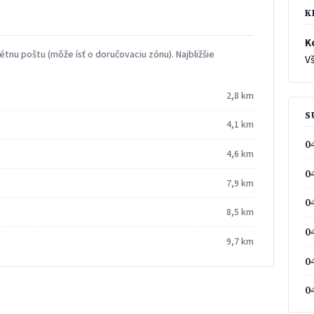
K
K
tnu poštu (môže ísť o doručovaciu zónu). Najbližšie
Vš
2,8 km
S
4,1 km
0
4,6 km
0
7,9 km
0
8,5 km
0
9,7 km
0
0