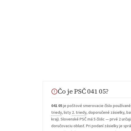
Čo je PSČ 041 05?
041 05
je poštové smerovacie číslo používané
triedy
, listy
2. triedy
, doporučené zásielky, bal
kraj). Slovenské PSČ má 5 číslic — prvé 2 určuj
doručovaciu oblasť. Pri podaní zásielky je sp