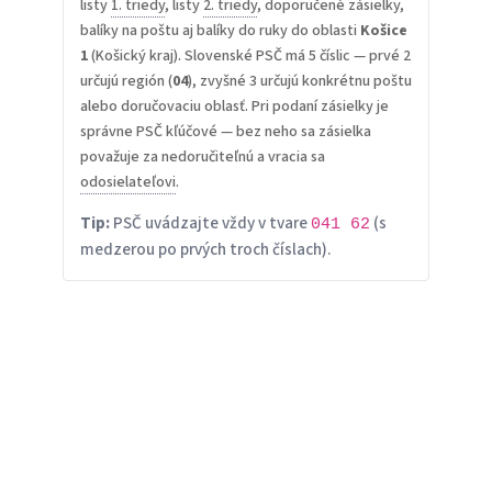
listy
1. triedy
, listy
2. triedy
, doporučené zásielky,
balíky na poštu aj balíky do ruky do oblasti
Košice
1
(Košický kraj). Slovenské PSČ má 5 číslic — prvé 2
určujú región (
04
), zvyšné 3 určujú konkrétnu poštu
alebo doručovaciu oblasť. Pri podaní zásielky je
správne PSČ kľúčové — bez neho sa zásielka
považuje za nedoručiteľnú a vracia sa
odosielateľovi
.
Tip:
PSČ uvádzajte vždy v tvare
(s
041 62
medzerou po prvých troch číslach).