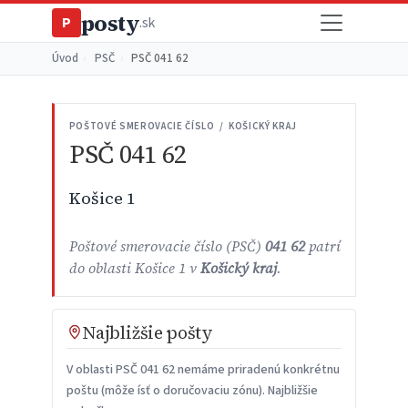
posty
P
.sk
Úvod
›
PSČ
›
PSČ 041 62
POŠTOVÉ SMEROVACIE ČÍSLO / KOŠICKÝ KRAJ
PSČ 041 62
Košice 1
Poštové smerovacie číslo (PSČ)
041 62
patrí
do oblasti Košice 1 v
Košický kraj
.
Najbližšie pošty
V oblasti PSČ 041 62 nemáme priradenú konkrétnu
poštu (môže ísť o doručovaciu zónu). Najbližšie