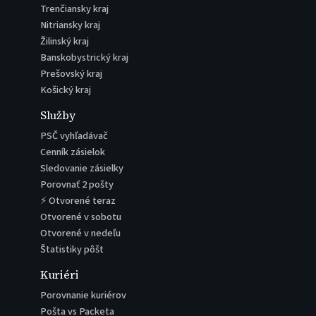
Trenčiansky kraj
Nitriansky kraj
Žilinský kraj
Banskobystrický kraj
Prešovský kraj
Košický kraj
Služby
PSČ vyhľadávač
Cenník zásielok
Sledovanie zásielky
Porovnať 2 pošty
⚡ Otvorené teraz
Otvorené v sobotu
Otvorené v nedeľu
Štatistiky pôšt
Kuriéri
Porovnanie kuriérov
Pošta vs Packeta