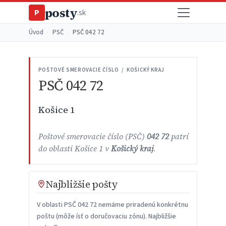
posty
P
.sk
Úvod
›
PSČ
›
PSČ 042 72
POŠTOVÉ SMEROVACIE ČÍSLO / KOŠICKÝ KRAJ
PSČ 042 72
Košice 1
Poštové smerovacie číslo (PSČ)
042 72
patrí
do oblasti Košice 1 v
Košický kraj
.
Najbližšie pošty
V oblasti PSČ 042 72 nemáme priradenú konkrétnu
poštu (môže ísť o doručovaciu zónu). Najbližšie