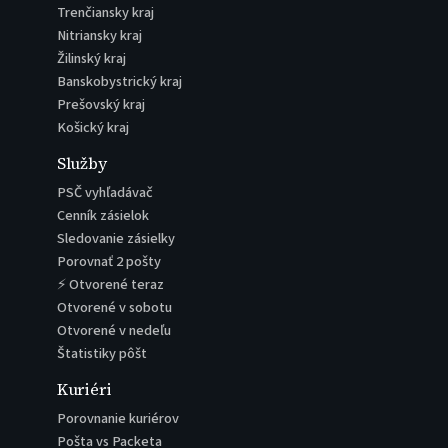
Trenčiansky kraj
Nitriansky kraj
Žilinský kraj
Banskobystrický kraj
Prešovský kraj
Košický kraj
Služby
PSČ vyhľadávač
Cenník zásielok
Sledovanie zásielky
Porovnať 2 pošty
⚡ Otvorené teraz
Otvorené v sobotu
Otvorené v nedeľu
Štatistiky pôšt
Kuriéri
Porovnanie kuriérov
Pošta vs Packeta