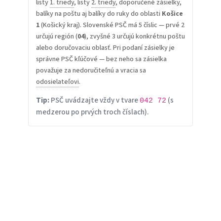
listy
1. triedy
, listy
2. triedy
, doporučené zásielky,
balíky na poštu aj balíky do ruky do oblasti
Košice
1
(Košický kraj). Slovenské PSČ má 5 číslic — prvé 2
určujú región (
04
), zvyšné 3 určujú konkrétnu poštu
alebo doručovaciu oblasť. Pri podaní zásielky je
správne PSČ kľúčové — bez neho sa zásielka
považuje za nedoručiteľnú a vracia sa
odosielateľovi
.
Tip:
PSČ uvádzajte vždy v tvare
(s
042 72
medzerou po prvých troch číslach).