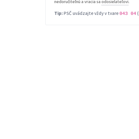
nedoručiteľnú a vracia sa
odosielateľovi
.
Tip:
PSČ uvádzajte vždy v tvare
(
043 04