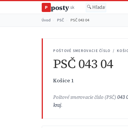
posty
P
.sk
Úvod
›
PSČ
›
PSČ 043 04
POŠTOVÉ SMEROVACIE ČÍSLO / KOŠI
PSČ 043 04
Košice 1
Poštové smerovacie číslo (PSČ)
043 
kraj
.