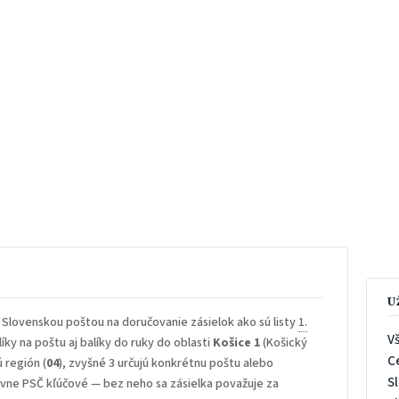
U
 Slovenskou poštou na doručovanie zásielok ako sú listy
1.
V
íky na poštu aj balíky do ruky do oblasti
Košice 1
(Košický
C
ú región (
04
), zvyšné 3 určujú konkrétnu poštu alebo
S
rávne PSČ kľúčové — bez neho sa zásielka považuje za