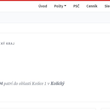
Úvod
Pošty
PSČ
Cenník
Sl
CKÝ KRAJ
04
patrí do oblasti Košice 1 v
Košický