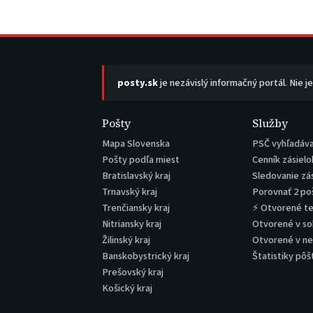
posty.sk
je nezávislý informačný portál. Nie j
Pošty
Služby
Mapa Slovenska
PSČ vyhľadáv
Pošty podľa miest
Cenník zásielo
Bratislavský kraj
Sledovanie zá
Trnavský kraj
Porovnať 2 po
Trenčiansky kraj
⚡ Otvorené t
Nitriansky kraj
Otvorené v s
Žilinský kraj
Otvorené v n
Banskobystrický kraj
Štatistiky pôš
Prešovský kraj
Košický kraj