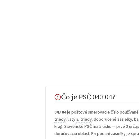
Čo je PSČ 043 04?
043 04
je poštové smerovacie číslo používané
triedy
, listy
2. triedy
, doporučené zásielky, bal
kraj). Slovenské PSČ má 5 číslic — prvé 2 určuj
doručovaciu oblasť. Pri podaní zásielky je sp