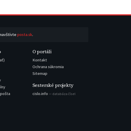
 navštívte
posta.sk
.
o
O portáli
ať)
Kontakt
Ochrana súkromia
Sitemap
y
Sesterské projekty
íny
 pošta
cislo.info
— databáza čísel