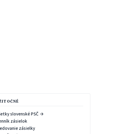
ŽITOČNÉ
šetky slovenské PSČ →
enník zásielok
ledovanie zásielky