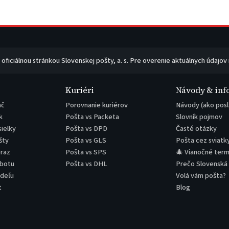
e oficiálnou stránkou Slovenskej pošty, a. s. Pre overenie aktuálnych údajov
Kuriéri
Návody & inf
ač
Porovnanie kuriérov
Návody (ako posl
k
Pošta vs Packeta
Slovník pojmov
sielky
Pošta vs DPD
Časté otázky
šty
Pošta vs GLS
Pošta cez sviatk
eraz
Pošta vs SPS
🎄 Vianočné term
obotu
Pošta vs DHL
Prečo Slovenská
edeľu
Volá vám pošta?
t
Blog