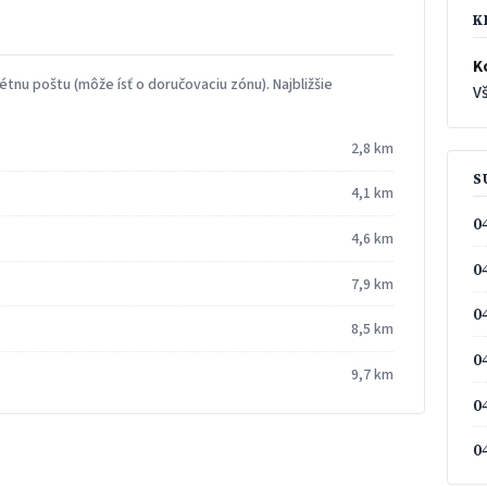
K
K
tnu poštu (môže ísť o doručovaciu zónu). Najbližšie
Vš
2,8 km
S
4,1 km
0
4,6 km
0
7,9 km
0
8,5 km
0
9,7 km
0
0