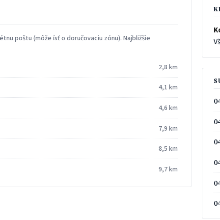
K
K
tnu poštu (môže ísť o doručovaciu zónu). Najbližšie
Vš
2,8 km
S
4,1 km
0
4,6 km
0
7,9 km
0
8,5 km
0
9,7 km
0
0