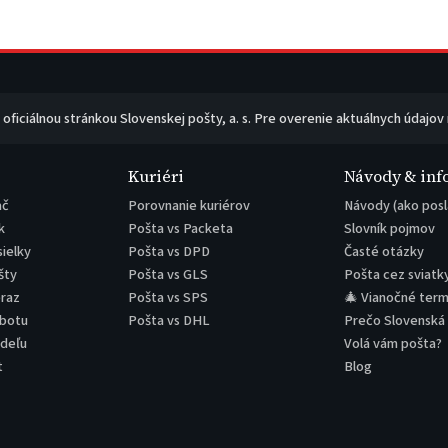
e oficiálnou stránkou Slovenskej pošty, a. s. Pre overenie aktuálnych údajov
Kuriéri
Návody & inf
ač
Porovnanie kuriérov
Návody (ako posl
k
Pošta vs Packeta
Slovník pojmov
sielky
Pošta vs DPD
Časté otázky
šty
Pošta vs GLS
Pošta cez sviatk
eraz
Pošta vs SPS
🎄 Vianočné term
obotu
Pošta vs DHL
Prečo Slovenská
edeľu
Volá vám pošta?
t
Blog