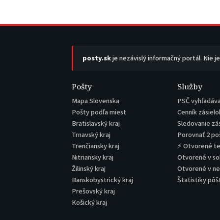
posty.sk
je nezávislý informačný portál. Nie j
Pošty
Služby
Mapa Slovenska
PSČ vyhľadáv
Pošty podľa miest
Cenník zásielo
Bratislavský kraj
Sledovanie zá
Trnavský kraj
Porovnať 2 po
Trenčiansky kraj
⚡ Otvorené t
Nitriansky kraj
Otvorené v s
Žilinský kraj
Otvorené v n
Banskobystrický kraj
Štatistiky pôš
Prešovský kraj
Košický kraj