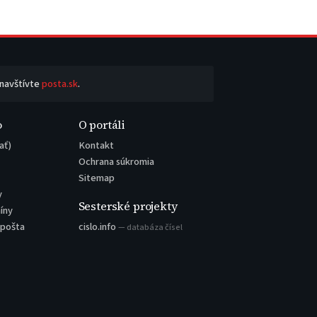
 navštívte
posta.sk
.
o
O portáli
ať)
Kontakt
Ochrana súkromia
Sitemap
y
Sesterské projekty
íny
 pošta
cislo.info
— databáza čísel