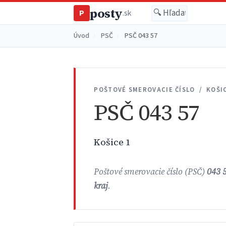
posty
P
.sk
Úvod
›
PSČ
›
PSČ 043 57
POŠTOVÉ SMEROVACIE ČÍSLO / KOŠI
PSČ 043 57
Košice 1
Poštové smerovacie číslo (PSČ)
043 
kraj
.