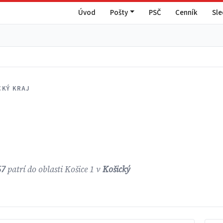
Úvod
Pošty
PSČ
Cenník
Sl
CKÝ KRAJ
57
patrí do oblasti Košice 1 v
Košický