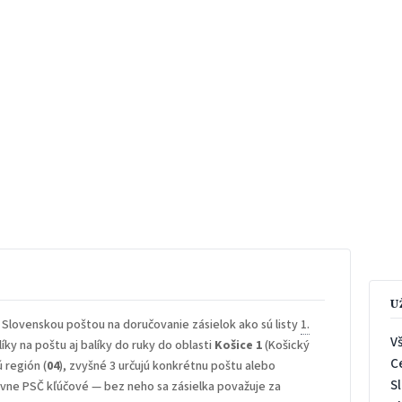
U
 Slovenskou poštou na doručovanie zásielok ako sú listy
1.
V
íky na poštu aj balíky do ruky do oblasti
Košice 1
(Košický
C
ú región (
04
), zvyšné 3 určujú konkrétnu poštu alebo
S
rávne PSČ kľúčové — bez neho sa zásielka považuje za