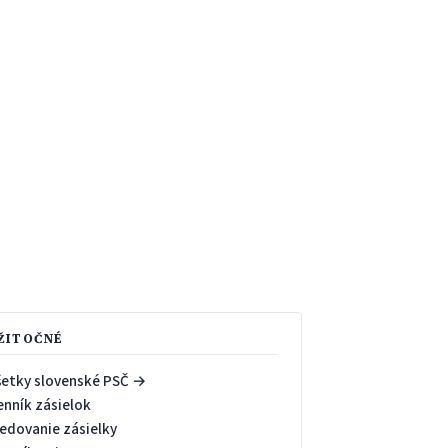
ŽITOČNÉ
šetky slovenské PSČ →
enník zásielok
ledovanie zásielky