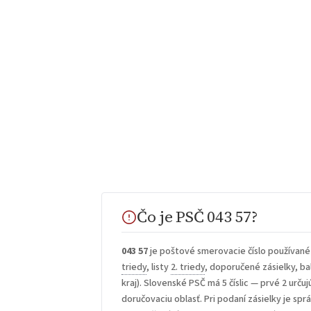
Čo je PSČ 043 57?
043 57
je poštové smerovacie číslo používané
triedy
, listy
2. triedy
, doporučené zásielky, bal
kraj). Slovenské PSČ má 5 číslic — prvé 2 určuj
doručovaciu oblasť. Pri podaní zásielky je sp