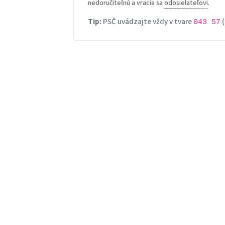
nedoručiteľnú a vracia sa
odosielateľovi
.
Tip:
PSČ uvádzajte vždy v tvare
(
043 57