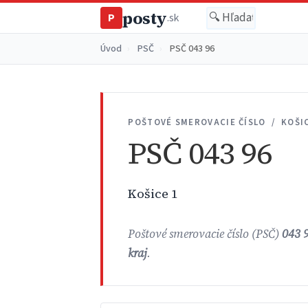
posty
P
.sk
Úvod
›
PSČ
›
PSČ 043 96
POŠTOVÉ SMEROVACIE ČÍSLO / KOŠI
PSČ 043 96
Košice 1
Poštové smerovacie číslo (PSČ)
043 
kraj
.