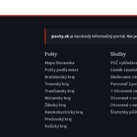
posty.sk
je nezávislý informačný portál. Nie j
Pošty
Služby
Mapa Slovenska
PSČ vyhľadáv
Pošty podľa miest
Cenník zásielo
Bratislavský kraj
Sledovanie zá
Trnavský kraj
Porovnať 2 po
Trenčiansky kraj
⚡ Otvorené t
Nitriansky kraj
Otvorené v s
Žilinský kraj
Otvorené v n
Banskobystrický kraj
Štatistiky pôš
Prešovský kraj
Košický kraj