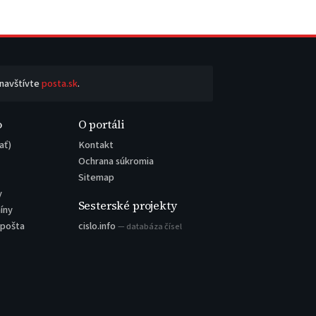
 navštívte
posta.sk
.
o
O portáli
ať)
Kontakt
Ochrana súkromia
Sitemap
y
Sesterské projekty
íny
 pošta
cislo.info
— databáza čísel