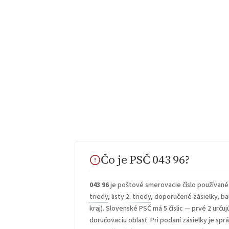
Čo je PSČ 043 96?
043 96
je poštové smerovacie číslo používané
triedy
, listy
2. triedy
, doporučené zásielky, bal
kraj). Slovenské PSČ má 5 číslic — prvé 2 určuj
doručovaciu oblasť. Pri podaní zásielky je sp