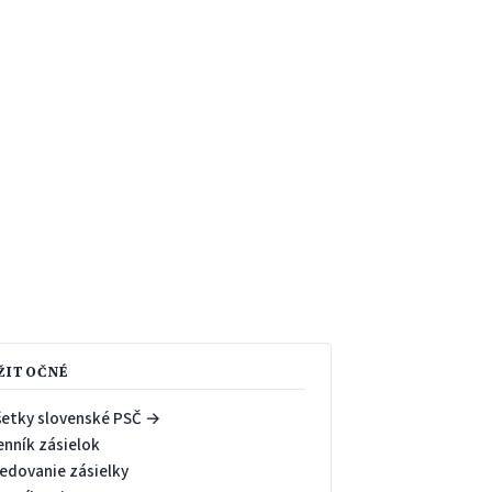
ŽITOČNÉ
šetky slovenské PSČ →
enník zásielok
ledovanie zásielky