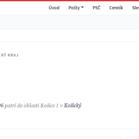
Úvod
Pošty
PSČ
Cenník
Sl
CKÝ KRAJ
96
patrí do oblasti Košice 1 v
Košický