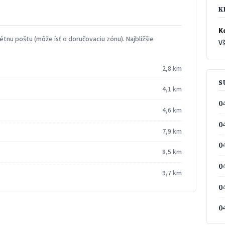
K
K
tnu poštu (môže ísť o doručovaciu zónu). Najbližšie
Vš
2,8 km
S
4,1 km
0
4,6 km
0
7,9 km
0
8,5 km
0
9,7 km
0
0