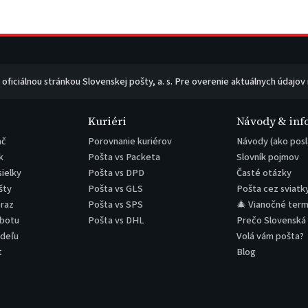
e oficiálnou stránkou Slovenskej pošty, a. s. Pre overenie aktuálnych údajov
Kuriéri
Návody & inf
ač
Porovnanie kuriérov
Návody (ako posl
k
Pošta vs Packeta
Slovník pojmov
sielky
Pošta vs DPD
Časté otázky
šty
Pošta vs GLS
Pošta cez sviatk
eraz
Pošta vs SPS
🎄 Vianočné term
obotu
Pošta vs DHL
Prečo Slovenská
edeľu
Volá vám pošta?
t
Blog