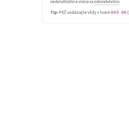
nedoručiteľnú a vracia sa
odosielateľovi
.
Tip:
PSČ uvádzajte vždy v tvare
(
043 96