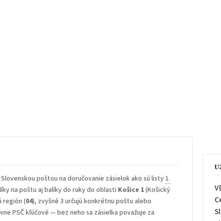
U
 Slovenskou poštou na doručovanie zásielok ako sú listy
1.
V
íky na poštu aj balíky do ruky do oblasti
Košice 1
(Košický
C
ú región (
04
), zvyšné 3 určujú konkrétnu poštu alebo
S
rávne PSČ kľúčové — bez neho sa zásielka považuje za