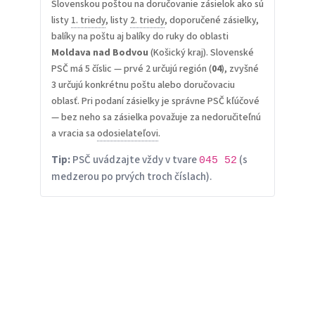
Slovenskou poštou na doručovanie zásielok ako sú
listy
1. triedy
, listy
2. triedy
, doporučené zásielky,
balíky na poštu aj balíky do ruky do oblasti
Moldava nad Bodvou
(Košický kraj). Slovenské
PSČ má 5 číslic — prvé 2 určujú región (
04
), zvyšné
3 určujú konkrétnu poštu alebo doručovaciu
oblasť. Pri podaní zásielky je správne PSČ kľúčové
— bez neho sa zásielka považuje za nedoručiteľnú
a vracia sa
odosielateľovi
.
Tip:
PSČ uvádzajte vždy v tvare
(s
045 52
medzerou po prvých troch číslach).