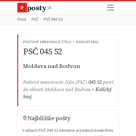
posty
P
.sk
Úvod
›
PSČ
›
PSČ 045 52
POŠTOVÉ SMEROVACIE ČÍSLO / KOŠICKÝ KRAJ
PSČ 045 52
Moldava nad Bodvou
Poštové smerovacie číslo (PSČ)
045 52
patrí
do oblasti Moldava nad Bodvou v
Košický
kraj
.
Najbližšie pošty
V oblasti PSČ 045 52 nemáme priradenú konkrétnu