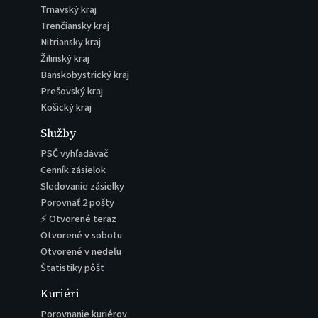
Trnavský kraj
Trenčiansky kraj
Nitriansky kraj
Žilinský kraj
Banskobystrický kraj
Prešovský kraj
Košický kraj
Služby
PSČ vyhľadávač
Cenník zásielok
Sledovanie zásielky
Porovnať 2 pošty
⚡ Otvorené teraz
Otvorené v sobotu
Otvorené v nedeľu
Štatistiky pôšt
Kuriéri
Porovnanie kuriérov