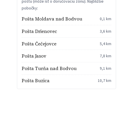
poštu (môže ísť o doručovaciu zónu). Najbližšie
pobočky:
Pošta Moldava nad Bodvou
0,1 km
Pošta Drienovec
3,6 km
Pošta Čečejovce
5,4 km
Pošta Jasov
7,8 km
Pošta Turňa nad Bodvou
9,1 km
Pošta Buzica
10,7 km