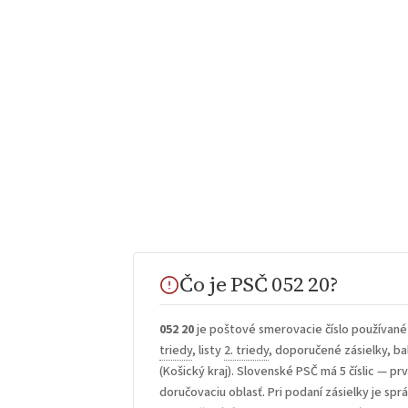
Čo je PSČ 052 20?
052 20
je poštové smerovacie číslo používané
triedy
, listy
2. triedy
, doporučené zásielky, bal
(Košický kraj). Slovenské PSČ má 5 číslic — prv
doručovaciu oblasť. Pri podaní zásielky je sp