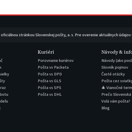
e oficiálnou stránkou Slovenskej pošty, a. s. Pre overenie aktuálnych údajov
Kuriéri
Návody & inf
ač
Porovnanie kuriérov
Návody (ako posl
k
Pošta vs Packeta
Slovník pojmov
sielky
Pošta vs DPD
Časté otázky
šty
Pošta vs GLS
Pošta cez sviatk
eraz
Pošta vs SPS
🎄 Vianočné term
obotu
Pošta vs DHL
Prečo Slovenská
edeľu
Volá vám pošta?
t
Blog