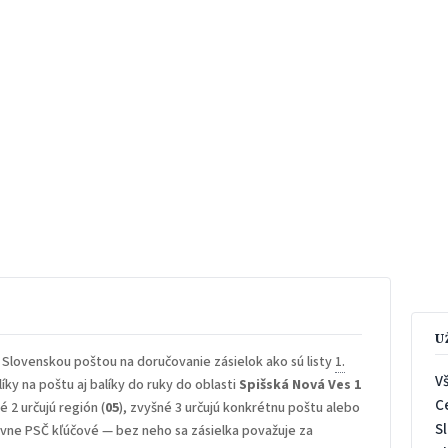
U
 Slovenskou poštou na doručovanie zásielok ako sú listy
1.
V
íky na poštu aj balíky do ruky do oblasti
Spišská Nová Ves 1
C
é 2 určujú región (
05
), zvyšné 3 určujú konkrétnu poštu alebo
S
rávne PSČ kľúčové — bez neho sa zásielka považuje za