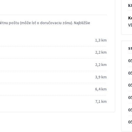
K
K
tnu poštu (môže ísť o doručovaciu zónu). Najbližšie
Vš
1,3 km
S
2,2 km
0
2,2 km
0
3,9 km
0
6,4 km
0
7,1 km
0
0