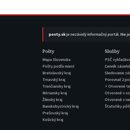
posty.sk
je nezávislý informačný portál. Nie j
Pošty
Služby
Mapa Slovenska
PSČ vyhľadáv
Pošty podľa miest
Cenník zásielo
Bratislavský kraj
Sledovanie zá
Trnavský kraj
Porovnať 2 po
Trenčiansky kraj
⚡ Otvorené t
Nitriansky kraj
Otvorené v s
Žilinský kraj
Otvorené v n
Banskobystrický kraj
Štatistiky pôš
Prešovský kraj
Košický kraj