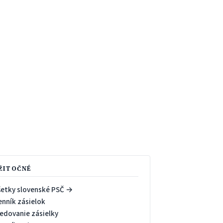
ŽITOČNÉ
šetky slovenské PSČ →
enník zásielok
ledovanie zásielky