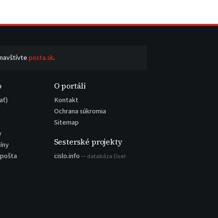
 navštívte
posta.sk
.
o
O portáli
ať)
Kontakt
Ochrana súkromia
Sitemap
y
Sesterské projekty
íny
 pošta
cislo.info
— databáza čísel