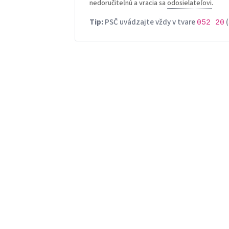
nedoručiteľnú a vracia sa
odosielateľovi
.
Tip:
PSČ uvádzajte vždy v tvare
(
052 20