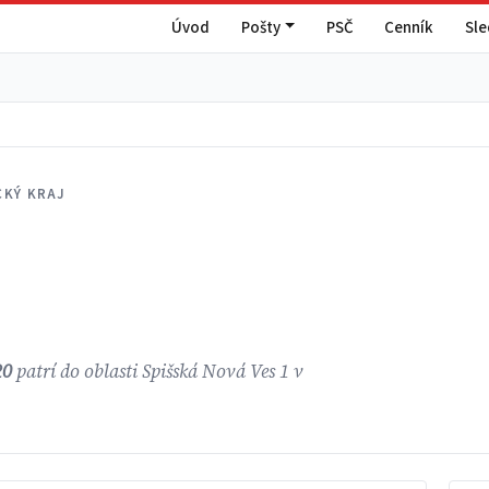
Úvod
Pošty
PSČ
Cenník
Sl
CKÝ KRAJ
20
patrí do oblasti Spišská Nová Ves 1 v