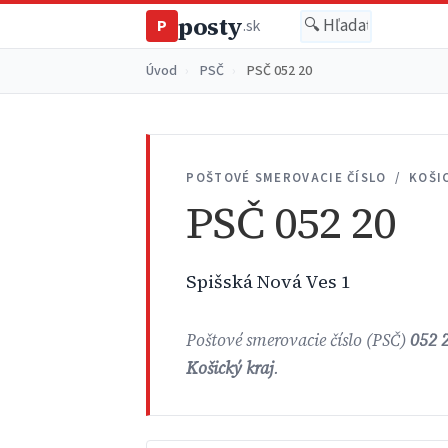
posty
P
.sk
Úvod
›
PSČ
›
PSČ 052 20
POŠTOVÉ SMEROVACIE ČÍSLO / KOŠI
PSČ 052 20
Spišská Nová Ves 1
Poštové smerovacie číslo (PSČ)
052 
Košický kraj
.