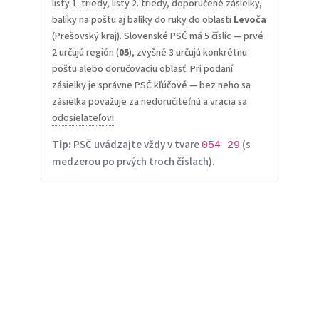
listy
1. triedy
, listy
2. triedy
, doporučené zásielky,
balíky na poštu aj balíky do ruky do oblasti
Levoča
(Prešovský kraj). Slovenské PSČ má 5 číslic — prvé
2 určujú región (
05
), zvyšné 3 určujú konkrétnu
poštu alebo doručovaciu oblasť. Pri podaní
zásielky je správne PSČ kľúčové — bez neho sa
zásielka považuje za nedoručiteľnú a vracia sa
odosielateľovi
.
Tip:
PSČ uvádzajte vždy v tvare
(s
054 29
medzerou po prvých troch číslach).