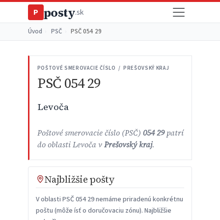
posty
P
.sk
Úvod
›
PSČ
›
PSČ 054 29
POŠTOVÉ SMEROVACIE ČÍSLO / PREŠOVSKÝ KRAJ
PSČ 054 29
Levoča
Poštové smerovacie číslo (PSČ)
054 29
patrí
do oblasti Levoča v
Prešovský kraj
.
Najbližšie pošty
V oblasti PSČ 054 29 nemáme priradenú konkrétnu
poštu (môže ísť o doručovaciu zónu). Najbližšie