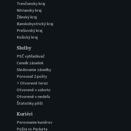
Trenčiansky kraj
Nitriansky kraj
Žilinský kraj
Banskobystrický kraj
Prešovský kraj
Košický kraj
Služby
PSČ vyhľadávač
Cenník zásielok
Sledovanie zásielky
Porovnať 2 pošty
⚡ Otvorené teraz
Otvorené v sobotu
Otvorené v nedeľu
Štatistiky pôšt
Kuriéri
Porovnanie kuriérov
Pošta vs Packeta