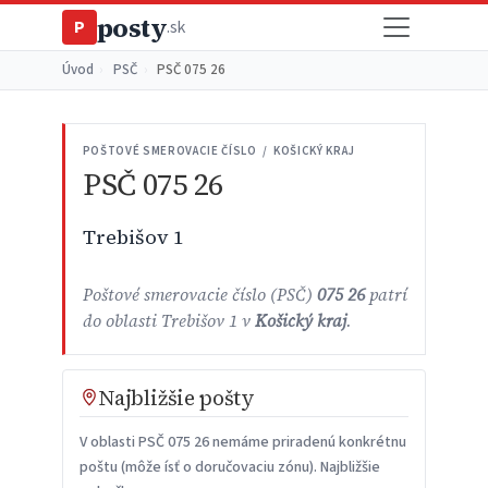
posty
P
.sk
Úvod
›
PSČ
›
PSČ 075 26
POŠTOVÉ SMEROVACIE ČÍSLO / KOŠICKÝ KRAJ
PSČ 075 26
Trebišov 1
Poštové smerovacie číslo (PSČ)
075 26
patrí
do oblasti Trebišov 1 v
Košický kraj
.
Najbližšie pošty
V oblasti PSČ 075 26 nemáme priradenú konkrétnu
poštu (môže ísť o doručovaciu zónu). Najbližšie