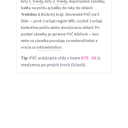
listy
1. triedy
, listy
2. triedy
, doporučené zásielky,
balíky na poštu aj balíky do ruky do oblasti
Trebišov 1
(Košický kraj). Slovenské PSČ má 5
číslic — prvé 2 určujú región (
07
), zvyšné 3 určujú
konkrétnu poštu alebo doručovaciu oblasť. Pri
podaní zásielky je správne PSČ kľúčové — bez
neho sa zásielka považuje za nedoručiteľnú a
vracia sa
odosielateľovi
.
Tip:
PSČ uvádzajte vždy v tvare
(s
075 26
medzerou po prvých troch číslach).