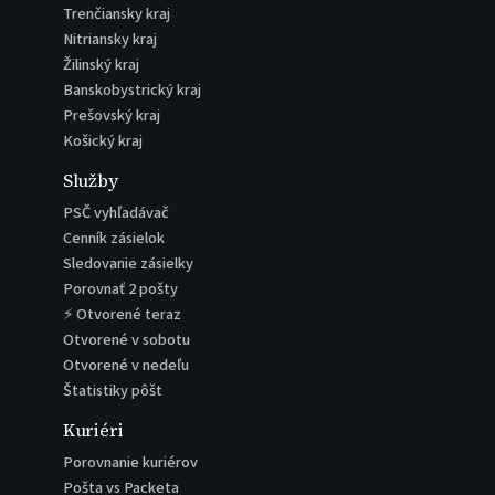
Trenčiansky kraj
Nitriansky kraj
Žilinský kraj
Banskobystrický kraj
Prešovský kraj
Košický kraj
Služby
PSČ vyhľadávač
Cenník zásielok
Sledovanie zásielky
Porovnať 2 pošty
⚡ Otvorené teraz
Otvorené v sobotu
Otvorené v nedeľu
Štatistiky pôšt
Kuriéri
Porovnanie kuriérov
Pošta vs Packeta