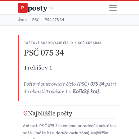
posty
P
.sk
Úvod
›
PSČ
›
PSČ 075 34
POŠTOVÉ SMEROVACIE ČÍSLO / KOŠICKÝ KRAJ
PSČ 075 34
Trebišov 1
Poštové smerovacie číslo (PSČ)
075 34
patrí
do oblasti Trebišov 1 v
Košický kraj
.
Najbližšie pošty
V oblasti PSČ 075 34 nemáme priradenú konkrétnu
poštu (môže ísť o doručovaciu zónu). Najbližšie