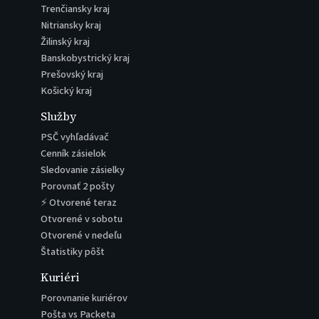
Trenčiansky kraj
Nitriansky kraj
Žilinský kraj
Banskobystrický kraj
Prešovský kraj
Košický kraj
Služby
PSČ vyhľadávač
Cenník zásielok
Sledovanie zásielky
Porovnať 2 pošty
⚡ Otvorené teraz
Otvorené v sobotu
Otvorené v nedeľu
Štatistiky pôšt
Kuriéri
Porovnanie kuriérov
Pošta vs Packeta