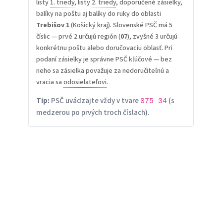
listy
1. triedy
, listy
2. triedy
, doporučené zásielky,
balíky na poštu aj balíky do ruky do oblasti
Trebišov 1
(Košický kraj). Slovenské PSČ má 5
číslic — prvé 2 určujú región (
07
), zvyšné 3 určujú
konkrétnu poštu alebo doručovaciu oblasť. Pri
podaní zásielky je správne PSČ kľúčové — bez
neho sa zásielka považuje za nedoručiteľnú a
vracia sa
odosielateľovi
.
Tip:
PSČ uvádzajte vždy v tvare
(s
075 34
medzerou po prvých troch číslach).