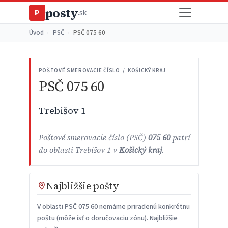
posty
P
.sk
Úvod
›
PSČ
›
PSČ 075 60
POŠTOVÉ SMEROVACIE ČÍSLO / KOŠICKÝ KRAJ
PSČ 075 60
Trebišov 1
Poštové smerovacie číslo (PSČ)
075 60
patrí
do oblasti Trebišov 1 v
Košický kraj
.
Najbližšie pošty
V oblasti PSČ 075 60 nemáme priradenú konkrétnu
poštu (môže ísť o doručovaciu zónu). Najbližšie