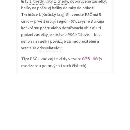
listy
1. triedy
, listy
2. triedy
, doporučené zásielky,
balíky na poštu aj balíky do ruky do oblasti
Trebišov 1
(Košický kraj). Slovenské PSČ má 5
číslic — prvé 2 určujú región (
07
), zvyšné 3 určujú
konkrétnu poštu alebo doručovaciu oblasť. Pri
podaní zásielky je správne PSČ kľúčové — bez
neho sa zásielka považuje za nedoručiteľnú a
vracia sa
odosielateľovi
.
Tip:
PSČ uvádzajte vždy v tvare
(s
075 60
medzerou po prvých troch číslach).