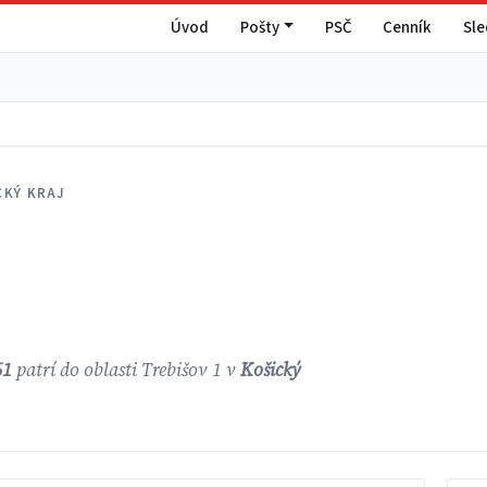
Úvod
Pošty
PSČ
Cenník
Sl
CKÝ KRAJ
61
patrí do oblasti Trebišov 1 v
Košický