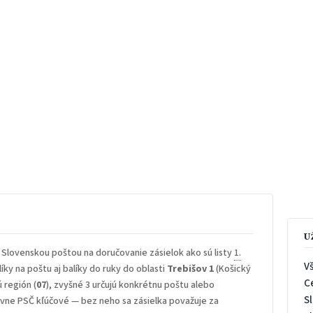
U
 Slovenskou poštou na doručovanie zásielok ako sú listy
1.
V
íky na poštu aj balíky do ruky do oblasti
Trebišov 1
(Košický
C
ú región (
07
), zvyšné 3 určujú konkrétnu poštu alebo
S
rávne PSČ kľúčové — bez neho sa zásielka považuje za