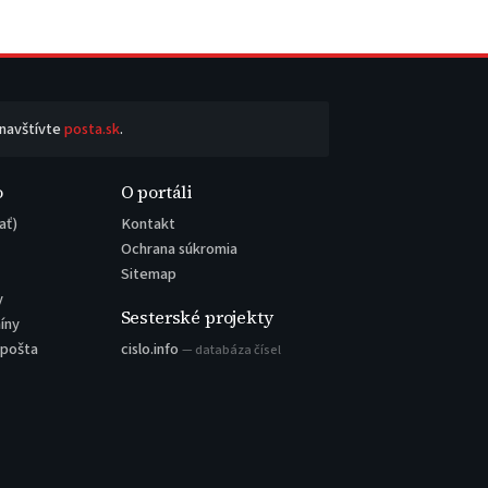
 navštívte
posta.sk
.
o
O portáli
ať)
Kontakt
Ochrana súkromia
Sitemap
y
Sesterské projekty
íny
 pošta
cislo.info
— databáza čísel