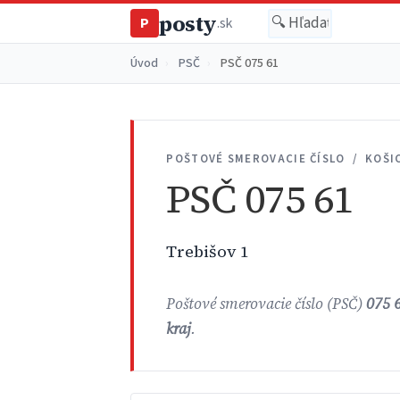
posty
P
.sk
Úvod
›
PSČ
›
PSČ 075 61
POŠTOVÉ SMEROVACIE ČÍSLO / KOŠI
PSČ 075 61
Trebišov 1
Poštové smerovacie číslo (PSČ)
075 
kraj
.