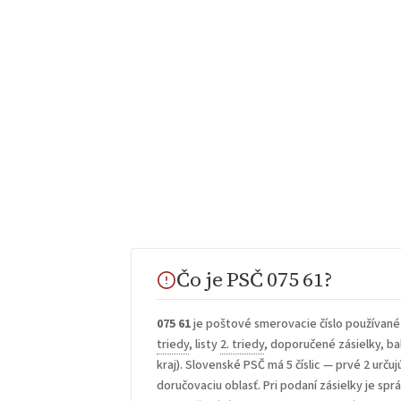
Čo je PSČ 075 61?
075 61
je poštové smerovacie číslo používané
triedy
, listy
2. triedy
, doporučené zásielky, bal
kraj). Slovenské PSČ má 5 číslic — prvé 2 určuj
doručovaciu oblasť. Pri podaní zásielky je sp