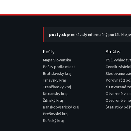
posty.sk
je nezávislý informačný portál. Nie j
Pošty
Služby
Mapa Slovenska
PSČ vyhľadáv
Pošty podľa miest
Cenník zásielo
Bratislavský kraj
Sledovanie zá
Trnavský kraj
Porovnať 2 po
Trenčiansky kraj
⚡ Otvorené t
Nitriansky kraj
Otvorené v s
Žilinský kraj
Otvorené v n
Banskobystrický kraj
Štatistiky pôš
Prešovský kraj
Košický kraj