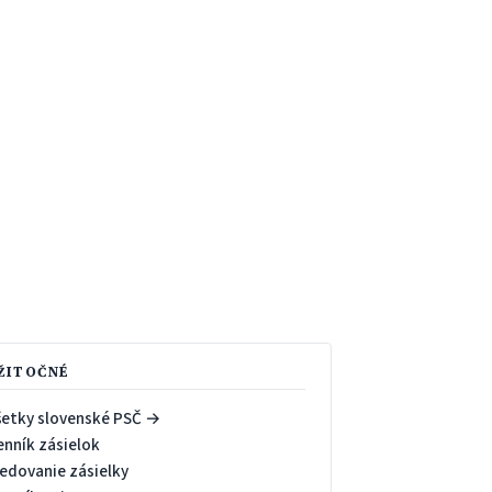
ŽITOČNÉ
šetky slovenské PSČ →
enník zásielok
ledovanie zásielky