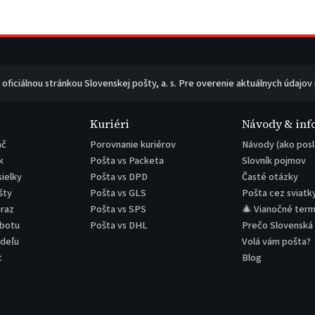
e oficiálnou stránkou Slovenskej pošty, a. s. Pre overenie aktuálnych údajov
Kuriéri
Návody & inf
ač
Porovnanie kuriérov
Návody (ako posl
k
Pošta vs Packeta
Slovník pojmov
sielky
Pošta vs DPD
Časté otázky
šty
Pošta vs GLS
Pošta cez sviatk
eraz
Pošta vs SPS
🎄 Vianočné term
obotu
Pošta vs DHL
Prečo Slovenská
edeľu
Volá vám pošta?
t
Blog