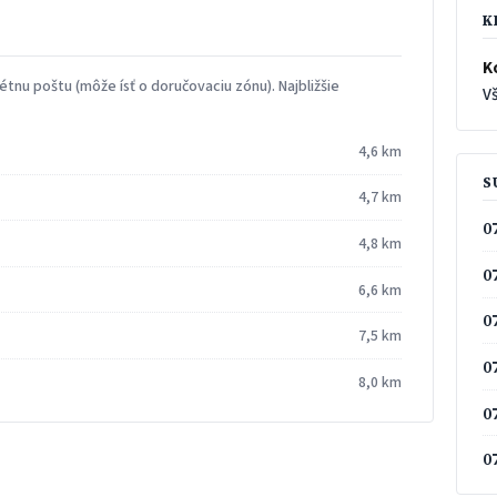
K
K
tnu poštu (môže ísť o doručovaciu zónu). Najbližšie
Vš
4,6 km
S
4,7 km
0
4,8 km
0
6,6 km
0
7,5 km
0
8,0 km
0
0