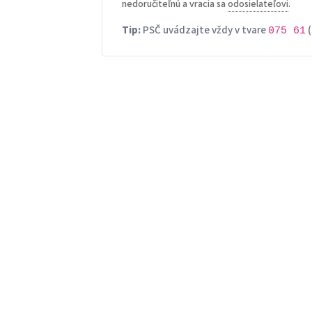
nedoručiteľnú a vracia sa
odosielateľovi
.
Tip:
PSČ uvádzajte vždy v tvare
(
075 61