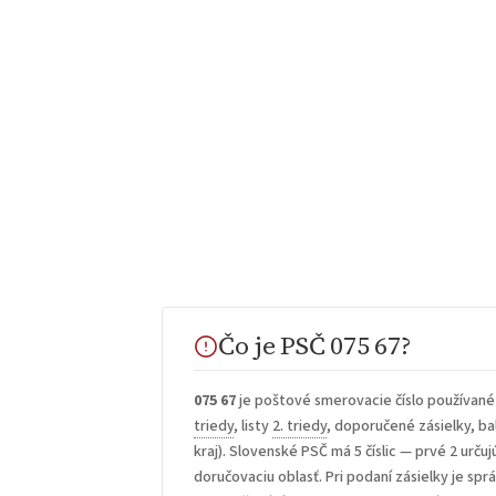
Čo je PSČ 075 67?
075 67
je poštové smerovacie číslo používané
triedy
, listy
2. triedy
, doporučené zásielky, bal
kraj). Slovenské PSČ má 5 číslic — prvé 2 určuj
doručovaciu oblasť. Pri podaní zásielky je sp