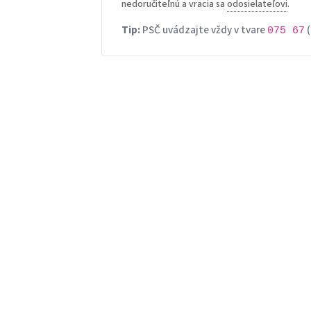
nedoručiteľnú a vracia sa
odosielateľovi
.
Tip:
PSČ uvádzajte vždy v tvare
(
075 67