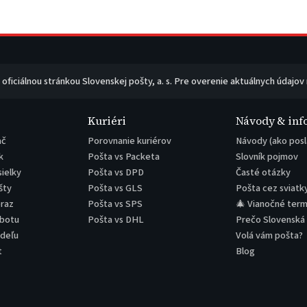
e oficiálnou stránkou Slovenskej pošty, a. s. Pre overenie aktuálnych údajov
Kuriéri
Návody & inf
ač
Porovnanie kuriérov
Návody (ako posl
k
Pošta vs Packeta
Slovník pojmov
sielky
Pošta vs DPD
Časté otázky
šty
Pošta vs GLS
Pošta cez sviatk
eraz
Pošta vs SPS
🎄 Vianočné term
obotu
Pošta vs DHL
Prečo Slovenská
edeľu
Volá vám pošta?
t
Blog