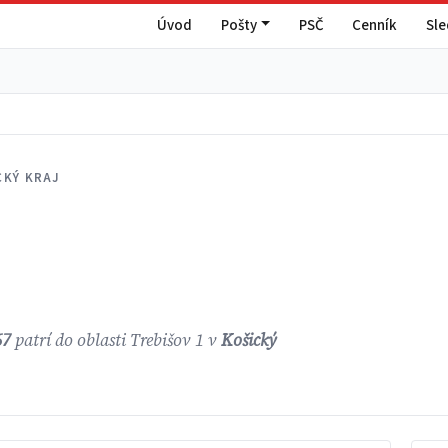
Úvod
Pošty
PSČ
Cenník
Sl
CKÝ KRAJ
67
patrí do oblasti Trebišov 1 v
Košický