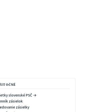
ŽITOČNÉ
šetky slovenské PSČ →
enník zásielok
ledovanie zásielky