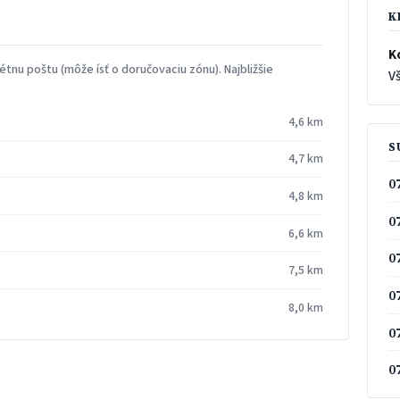
K
K
tnu poštu (môže ísť o doručovaciu zónu). Najbližšie
Vš
4,6 km
S
4,7 km
0
4,8 km
0
6,6 km
0
7,5 km
0
8,0 km
0
0