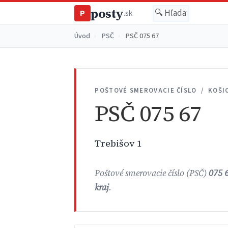
posty
P
.sk
Úvod
›
PSČ
›
PSČ 075 67
POŠTOVÉ SMEROVACIE ČÍSLO / KOŠI
PSČ 075 67
Trebišov 1
Poštové smerovacie číslo (PSČ)
075 
kraj
.