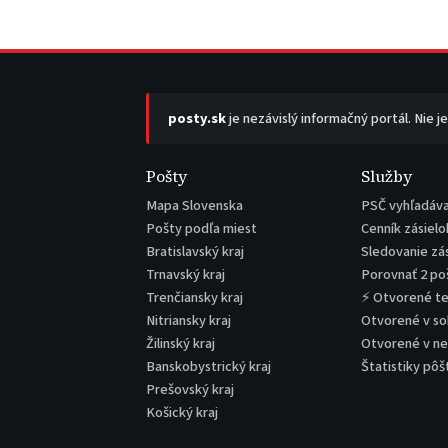
posty.sk
je nezávislý informačný portál. Nie j
Pošty
Služby
Mapa Slovenska
PSČ vyhľadáv
Pošty podľa miest
Cenník zásielo
Bratislavský kraj
Sledovanie zá
Trnavský kraj
Porovnať 2 po
Trenčiansky kraj
⚡ Otvorené t
Nitriansky kraj
Otvorené v s
Žilinský kraj
Otvorené v n
Banskobystrický kraj
Štatistiky pôš
Prešovský kraj
Košický kraj