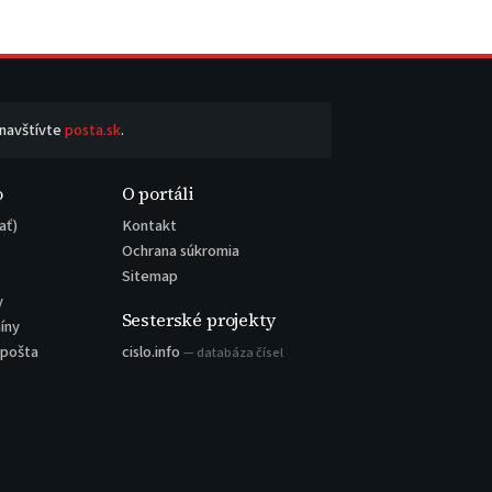
 navštívte
posta.sk
.
o
O portáli
ať)
Kontakt
Ochrana súkromia
Sitemap
y
Sesterské projekty
íny
 pošta
cislo.info
— databáza čísel