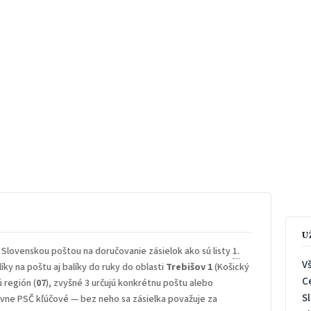
U
 Slovenskou poštou na doručovanie zásielok ako sú listy
1.
V
íky na poštu aj balíky do ruky do oblasti
Trebišov 1
(Košický
C
ú región (
07
), zvyšné 3 určujú konkrétnu poštu alebo
S
rávne PSČ kľúčové — bez neho sa zásielka považuje za