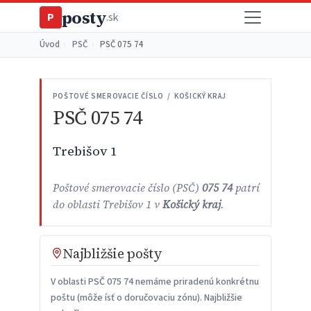
posty
P
.sk
Úvod
›
PSČ
›
PSČ 075 74
POŠTOVÉ SMEROVACIE ČÍSLO / KOŠICKÝ KRAJ
PSČ 075 74
Trebišov 1
Poštové smerovacie číslo (PSČ)
075 74
patrí
do oblasti Trebišov 1 v
Košický kraj
.
Najbližšie pošty
V oblasti PSČ 075 74 nemáme priradenú konkrétnu
poštu (môže ísť o doručovaciu zónu). Najbližšie