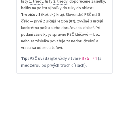
listy
1. triedy
, listy
2. triedy
, doporučené zásielky,
balíky na poštu aj balíky do ruky do oblasti
Trebišov 1
(Košický kraj). Slovenské PSČ má 5
číslic — prvé 2 určujú región (
07
), zvyšné 3 určujú
konkrétnu poštu alebo doručovaciu oblasť. Pri
podaní zásielky je správne PSČ kľúčové — bez
neho sa zásielka považuje za nedoručiteľnú a
vracia sa
odosielateľovi
.
Tip:
PSČ uvádzajte vždy v tvare
(s
075 74
medzerou po prvých troch číslach).