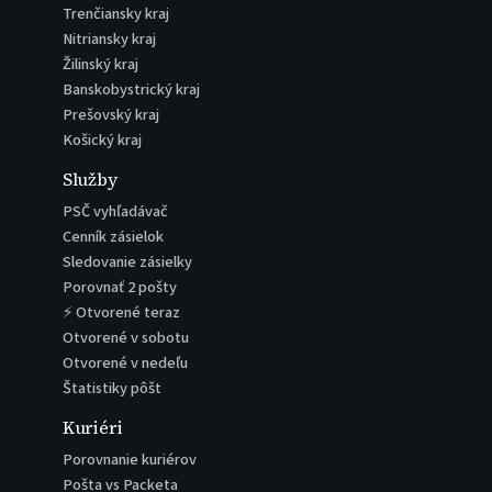
Trenčiansky kraj
Nitriansky kraj
Žilinský kraj
Banskobystrický kraj
Prešovský kraj
Košický kraj
Služby
PSČ vyhľadávač
Cenník zásielok
Sledovanie zásielky
Porovnať 2 pošty
⚡ Otvorené teraz
Otvorené v sobotu
Otvorené v nedeľu
Štatistiky pôšt
Kuriéri
Porovnanie kuriérov
Pošta vs Packeta