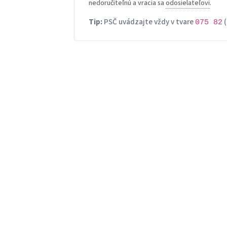
nedoručiteľnú a vracia sa
odosielateľovi
.
Tip:
PSČ uvádzajte vždy v tvare
(
075 82