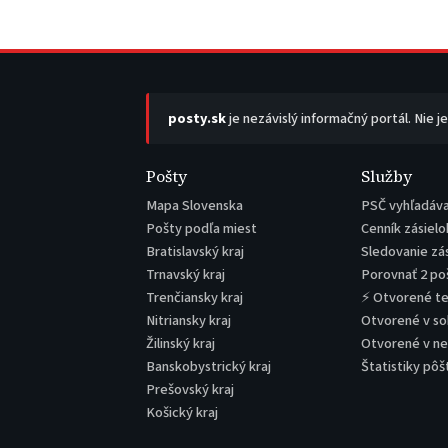
posty.sk
je nezávislý informačný portál. Nie j
Pošty
Služby
Mapa Slovenska
PSČ vyhľadáv
Pošty podľa miest
Cenník zásielo
Bratislavský kraj
Sledovanie zá
Trnavský kraj
Porovnať 2 po
Trenčiansky kraj
⚡ Otvorené t
Nitriansky kraj
Otvorené v s
Žilinský kraj
Otvorené v n
Banskobystrický kraj
Štatistiky pôš
Prešovský kraj
Košický kraj