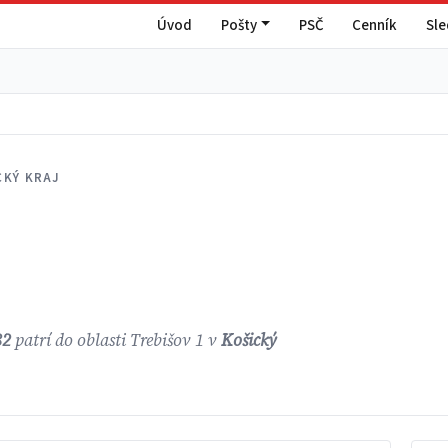
Úvod
Pošty
PSČ
Cenník
Sl
CKÝ KRAJ
82
patrí do oblasti Trebišov 1 v
Košický