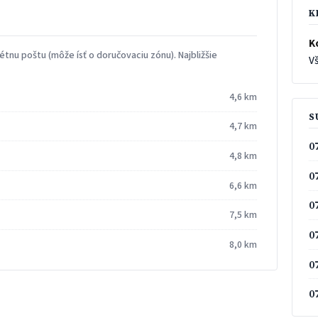
K
K
tnu poštu (môže ísť o doručovaciu zónu). Najbližšie
Vš
4,6 km
S
4,7 km
0
4,8 km
0
6,6 km
0
7,5 km
0
8,0 km
0
0