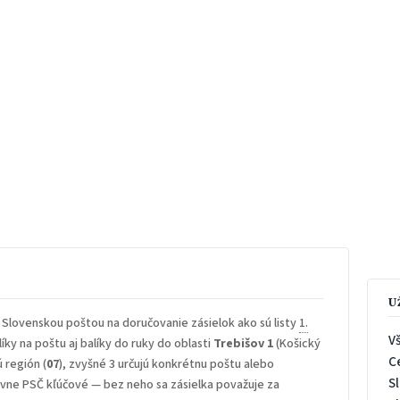
U
 Slovenskou poštou na doručovanie zásielok ako sú listy
1.
V
íky na poštu aj balíky do ruky do oblasti
Trebišov 1
(Košický
C
ú región (
07
), zvyšné 3 určujú konkrétnu poštu alebo
S
rávne PSČ kľúčové — bez neho sa zásielka považuje za