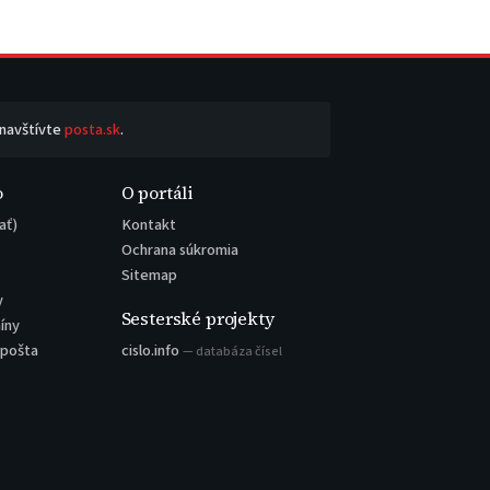
 navštívte
posta.sk
.
o
O portáli
ať)
Kontakt
Ochrana súkromia
Sitemap
y
Sesterské projekty
íny
 pošta
cislo.info
— databáza čísel