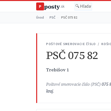
posty
P
.sk
Úvod
›
PSČ
›
PSČ 075 82
POŠTOVÉ SMEROVACIE ČÍSLO / KOŠI
PSČ 075 82
Trebišov 1
Poštové smerovacie číslo (PSČ)
075 
kraj
.