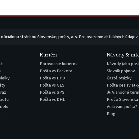
e oficiálnou stránkou Slovenskej pošty, a. s. Pre overenie aktuálnych údajov
Kuriéri
Návody & inf
ač
Porovnanie kuriérov
Návody (ako posl
k
Pošta vs Packeta
Slovník pojmov
sielky
Pošta vs DPD
Časté otázky
šty
Pošta vs GLS
Pošta cez sviatk
eraz
Pošta vs SPS
🎄 Vianočné term
obotu
Pošta vs DHL
Prečo Slovenská
edeľu
Volá vám pošta?
t
Blog