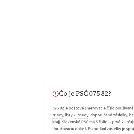
Čo je PSČ 075 82?
075 82
je poštové smerovacie číslo používané
triedy
, listy
2. triedy
, doporučené zásielky, bal
kraj). Slovenské PSČ má 5 číslic — prvé 2 určuj
doručovaciu oblasť. Pri podaní zásielky je sp