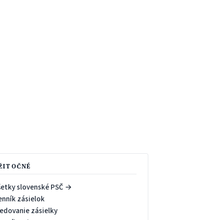
ŽITOČNÉ
šetky slovenské PSČ →
enník zásielok
ledovanie zásielky