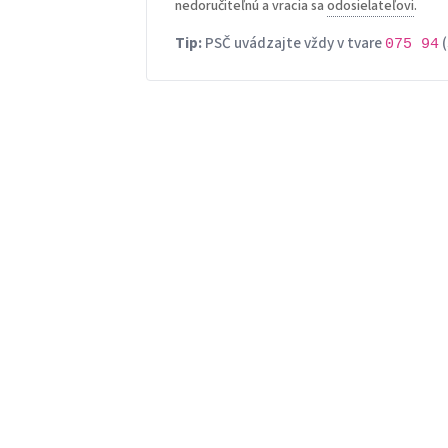
nedoručiteľnú a vracia sa
odosielateľovi
.
Tip:
PSČ uvádzajte vždy v tvare
(
075 94