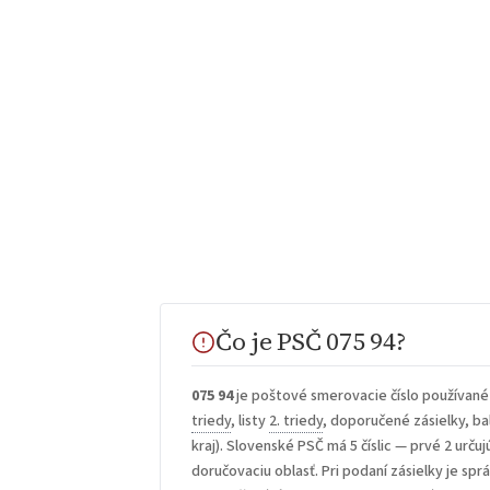
Čo je PSČ 075 94?
075 94
je poštové smerovacie číslo používané
triedy
, listy
2. triedy
, doporučené zásielky, bal
kraj). Slovenské PSČ má 5 číslic — prvé 2 určuj
doručovaciu oblasť. Pri podaní zásielky je sp