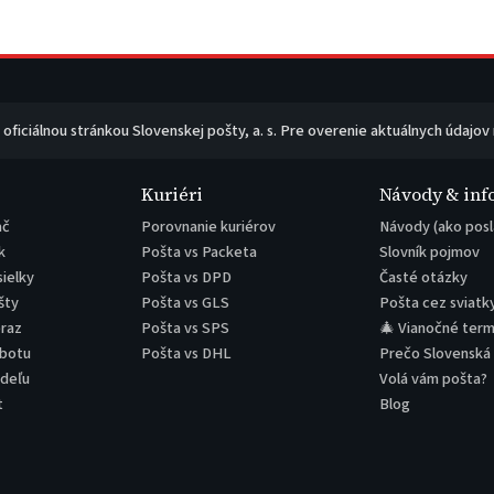
e oficiálnou stránkou Slovenskej pošty, a. s. Pre overenie aktuálnych údajov
Kuriéri
Návody & inf
ač
Porovnanie kuriérov
Návody (ako posl
k
Pošta vs Packeta
Slovník pojmov
sielky
Pošta vs DPD
Časté otázky
šty
Pošta vs GLS
Pošta cez sviatk
eraz
Pošta vs SPS
🎄 Vianočné term
obotu
Pošta vs DHL
Prečo Slovenská
edeľu
Volá vám pošta?
t
Blog