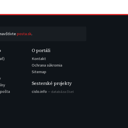
 navštívte
posta.sk
.
o
O portáli
ať)
Kontakt
Ochrana súkromia
Sitemap
y
Sesterské projekty
íny
 pošta
cislo.info
— databáza čísel