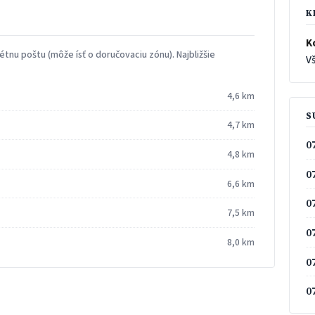
K
K
tnu poštu (môže ísť o doručovaciu zónu). Najbližšie
Vš
4,6 km
S
4,7 km
0
4,8 km
0
6,6 km
0
7,5 km
0
8,0 km
0
0