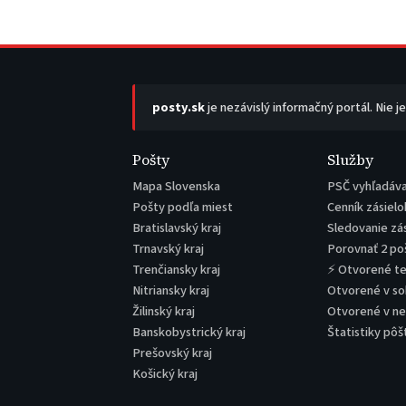
posty.sk
je nezávislý informačný portál. Nie j
Pošty
Služby
Mapa Slovenska
PSČ vyhľadáv
Pošty podľa miest
Cenník zásielo
Bratislavský kraj
Sledovanie zá
Trnavský kraj
Porovnať 2 po
Trenčiansky kraj
⚡ Otvorené t
Nitriansky kraj
Otvorené v s
Žilinský kraj
Otvorené v n
Banskobystrický kraj
Štatistiky pôš
Prešovský kraj
Košický kraj