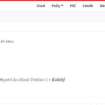
Úvod
Pošty
PSČ
Cenník
Sl
CKÝ KRAJ
94
patrí do oblasti Trebišov 1 v
Košický