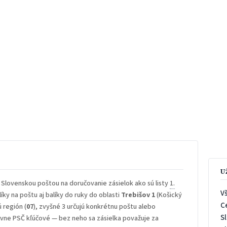
U
 Slovenskou poštou na doručovanie zásielok ako sú listy
1.
V
íky na poštu aj balíky do ruky do oblasti
Trebišov 1
(Košický
C
ú región (
07
), zvyšné 3 určujú konkrétnu poštu alebo
S
rávne PSČ kľúčové — bez neho sa zásielka považuje za