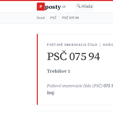
posty
P
.sk
Úvod
›
PSČ
›
PSČ 075 94
POŠTOVÉ SMEROVACIE ČÍSLO / KOŠI
PSČ 075 94
Trebišov 1
Poštové smerovacie číslo (PSČ)
075 
kraj
.