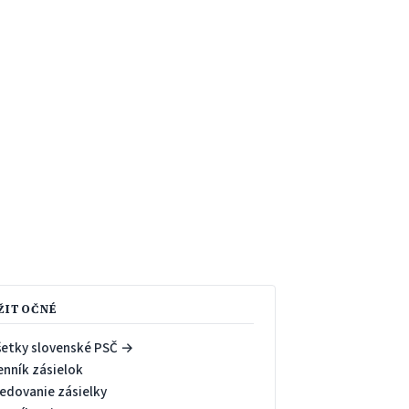
ŽITOČNÉ
šetky slovenské PSČ →
enník zásielok
ledovanie zásielky