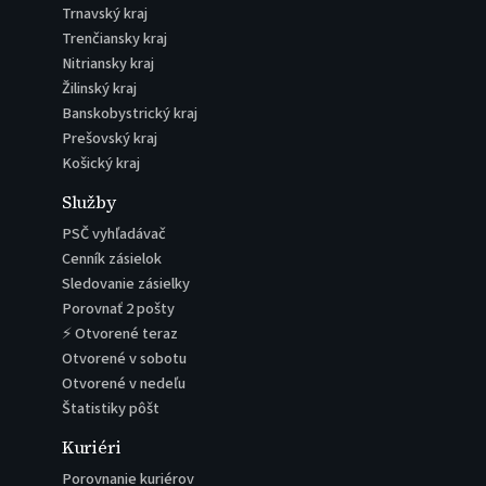
Trnavský kraj
Trenčiansky kraj
Nitriansky kraj
Žilinský kraj
Banskobystrický kraj
Prešovský kraj
Košický kraj
Služby
PSČ vyhľadávač
Cenník zásielok
Sledovanie zásielky
Porovnať 2 pošty
⚡ Otvorené teraz
Otvorené v sobotu
Otvorené v nedeľu
Štatistiky pôšt
Kuriéri
Porovnanie kuriérov