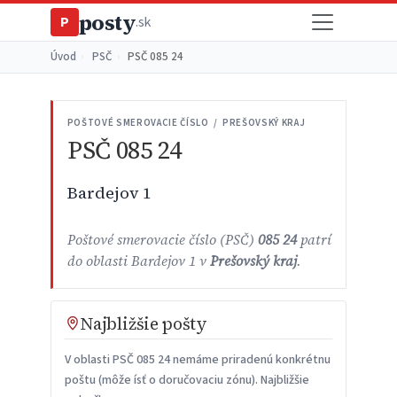
posty
P
.sk
Úvod
›
PSČ
›
PSČ 085 24
POŠTOVÉ SMEROVACIE ČÍSLO / PREŠOVSKÝ KRAJ
PSČ 085 24
Bardejov 1
Poštové smerovacie číslo (PSČ)
085 24
patrí
do oblasti Bardejov 1 v
Prešovský kraj
.
Najbližšie pošty
V oblasti PSČ 085 24 nemáme priradenú konkrétnu
poštu (môže ísť o doručovaciu zónu). Najbližšie