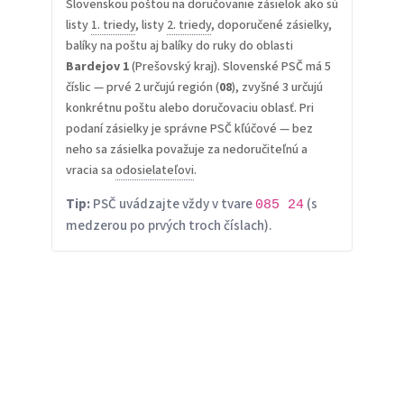
Slovenskou poštou na doručovanie zásielok ako sú
listy
1. triedy
, listy
2. triedy
, doporučené zásielky,
balíky na poštu aj balíky do ruky do oblasti
Bardejov 1
(Prešovský kraj). Slovenské PSČ má 5
číslic — prvé 2 určujú región (
08
), zvyšné 3 určujú
konkrétnu poštu alebo doručovaciu oblasť. Pri
podaní zásielky je správne PSČ kľúčové — bez
neho sa zásielka považuje za nedoručiteľnú a
vracia sa
odosielateľovi
.
Tip:
PSČ uvádzajte vždy v tvare
(s
085 24
medzerou po prvých troch číslach).