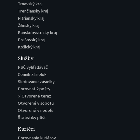
Trnavský kraj
Trenčiansky kraj
Nitriansky kraj
Žilinský kraj
Banskobystrický kraj
Prešovský kraj
Košický kraj
Služby
PSČ vyhľadávač
Cenník zásielok
Sledovanie zásielky
Porovnať 2 pošty
⚡ Otvorené teraz
Otvorené v sobotu
Otvorené v nedeľu
Štatistiky pôšt
Kuriéri
Porovnanie kuriérov