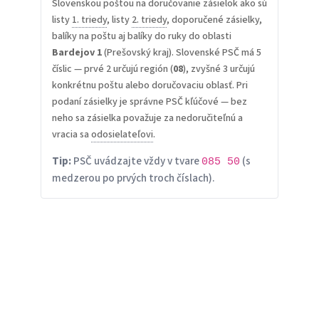
Slovenskou poštou na doručovanie zásielok ako sú
listy
1. triedy
, listy
2. triedy
, doporučené zásielky,
balíky na poštu aj balíky do ruky do oblasti
Bardejov 1
(Prešovský kraj). Slovenské PSČ má 5
číslic — prvé 2 určujú región (
08
), zvyšné 3 určujú
konkrétnu poštu alebo doručovaciu oblasť. Pri
podaní zásielky je správne PSČ kľúčové — bez
neho sa zásielka považuje za nedoručiteľnú a
vracia sa
odosielateľovi
.
Tip:
PSČ uvádzajte vždy v tvare
(s
085 50
medzerou po prvých troch číslach).