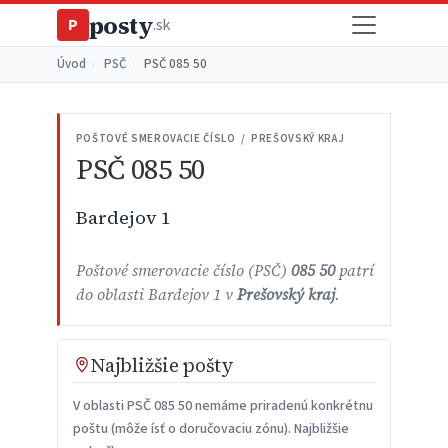
posty
P
.sk
Úvod
›
PSČ
›
PSČ 085 50
POŠTOVÉ SMEROVACIE ČÍSLO / PREŠOVSKÝ KRAJ
PSČ 085 50
Bardejov 1
Poštové smerovacie číslo (PSČ)
085 50
patrí
do oblasti Bardejov 1 v
Prešovský kraj
.
Najbližšie pošty
V oblasti PSČ 085 50 nemáme priradenú konkrétnu
poštu (môže ísť o doručovaciu zónu). Najbližšie