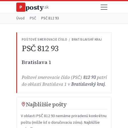
posty
P
.sk
Úvod
›
PSČ
›
PSČ 812 93
POŠTOVÉ SMEROVACIE ČÍSLO / BRATISLAVSKÝ KRAJ
PSČ 812 93
Bratislava 1
Poštové smerovacie číslo (PSČ)
812 93
patrí
do oblasti Bratislava 1 v
Bratislavský kraj
.
Najbližšie pošty
V oblasti PSČ 812 93 nemáme priradenú konkrétnu
poštu (môže ísť o doručovaciu zónu). Najbližšie