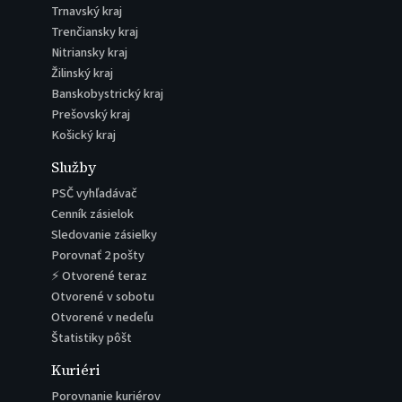
Trnavský kraj
Trenčiansky kraj
Nitriansky kraj
Žilinský kraj
Banskobystrický kraj
Prešovský kraj
Košický kraj
Služby
PSČ vyhľadávač
Cenník zásielok
Sledovanie zásielky
Porovnať 2 pošty
⚡ Otvorené teraz
Otvorené v sobotu
Otvorené v nedeľu
Štatistiky pôšt
Kuriéri
Porovnanie kuriérov