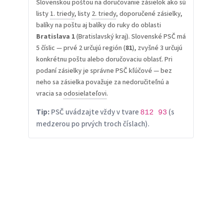
Slovenskou poštou na doručovanie zásielok ako sú
listy
1. triedy
, listy
2. triedy
, doporučené zásielky,
balíky na poštu aj balíky do ruky do oblasti
Bratislava 1
(Bratislavský kraj). Slovenské PSČ má
5 číslic — prvé 2 určujú región (
81
), zvyšné 3 určujú
konkrétnu poštu alebo doručovaciu oblasť. Pri
podaní zásielky je správne PSČ kľúčové — bez
neho sa zásielka považuje za nedoručiteľnú a
vracia sa
odosielateľovi
.
Tip:
PSČ uvádzajte vždy v tvare
(s
812 93
medzerou po prvých troch číslach).