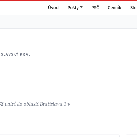
Úvod
Pošty
PSČ
Cenník
Sl
ISLAVSKÝ KRAJ
43
patrí do oblasti Bratislava 1 v