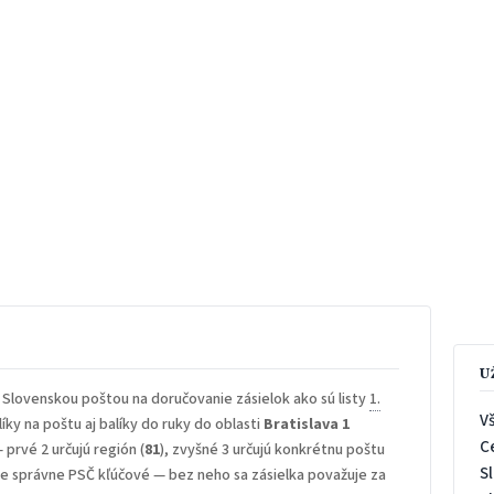
U
 Slovenskou poštou na doručovanie zásielok ako sú listy
1.
V
íky na poštu aj balíky do ruky do oblasti
Bratislava 1
C
— prvé 2 určujú región (
81
), zvyšné 3 určujú konkrétnu poštu
S
 je správne PSČ kľúčové — bez neho sa zásielka považuje za