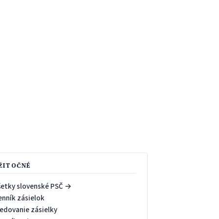
ŽITOČNÉ
šetky slovenské PSČ →
enník zásielok
ledovanie zásielky