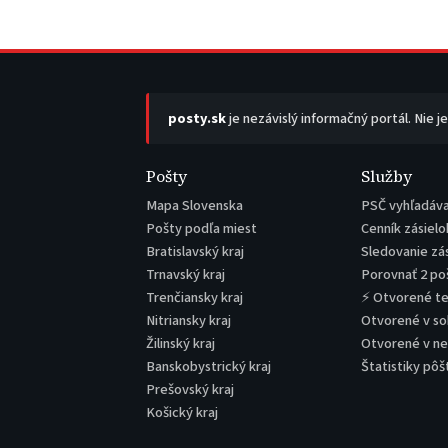
posty.sk
je nezávislý informačný portál. Nie j
Pošty
Služby
Mapa Slovenska
PSČ vyhľadáv
Pošty podľa miest
Cenník zásielo
Bratislavský kraj
Sledovanie zá
Trnavský kraj
Porovnať 2 po
Trenčiansky kraj
⚡ Otvorené t
Nitriansky kraj
Otvorené v s
Žilinský kraj
Otvorené v n
Banskobystrický kraj
Štatistiky pôš
Prešovský kraj
Košický kraj