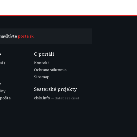
 navštívte
posta.sk
.
o
O portáli
ať)
Kontakt
Ochrana súkromia
Sitemap
y
Sesterské projekty
íny
 pošta
cislo.info
— databáza čísel