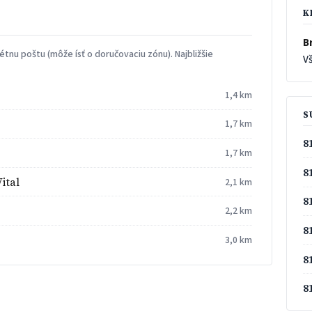
K
Br
tnu poštu (môže ísť o doručovaciu zónu). Najbližšie
Vš
1,4 km
S
1,7 km
8
1,7 km
8
ital
2,1 km
8
2,2 km
8
3,0 km
8
8