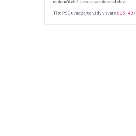
nedoručiteľnú a vracia sa
odosielateľovi
.
Tip:
PSČ uvádzajte vždy v tvare
(
815 43