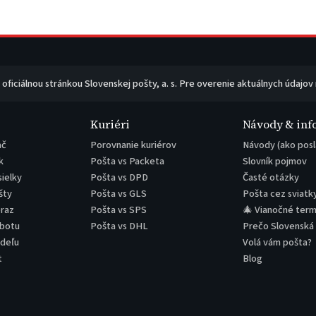
e oficiálnou stránkou Slovenskej pošty, a. s. Pre overenie aktuálnych údajov
Kuriéri
Návody & inf
ač
Porovnanie kuriérov
Návody (ako posl
k
Pošta vs Packeta
Slovník pojmov
sielky
Pošta vs DPD
Časté otázky
šty
Pošta vs GLS
Pošta cez sviatk
eraz
Pošta vs SPS
🎄 Vianočné term
obotu
Pošta vs DHL
Prečo Slovenská
edeľu
Volá vám pošta?
t
Blog