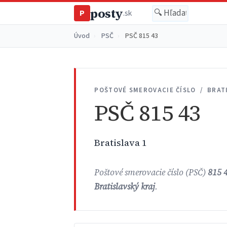
posty
P
.sk
Úvod
›
PSČ
›
PSČ 815 43
POŠTOVÉ SMEROVACIE ČÍSLO / BRAT
PSČ 815 43
Bratislava 1
Poštové smerovacie číslo (PSČ)
815 
Bratislavský kraj
.