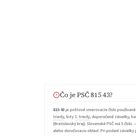
Čo je PSČ 815 43?
815 43
je poštové smerovacie číslo používané
triedy
, listy
2. triedy
, doporučené zásielky, bal
(Bratislavský kraj). Slovenské PSČ má 5 číslic 
alebo doručovaciu oblasť. Pri podaní zásielky