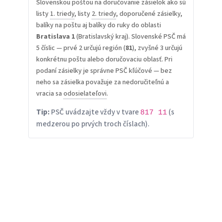
Slovenskou poštou na doručovanie zásielok ako sú
listy
1. triedy
, listy
2. triedy
, doporučené zásielky,
balíky na poštu aj balíky do ruky do oblasti
Bratislava 1
(Bratislavský kraj). Slovenské PSČ má
5 číslic — prvé 2 určujú región (
81
), zvyšné 3 určujú
konkrétnu poštu alebo doručovaciu oblasť. Pri
podaní zásielky je správne PSČ kľúčové — bez
neho sa zásielka považuje za nedoručiteľnú a
vracia sa
odosielateľovi
.
Tip:
PSČ uvádzajte vždy v tvare
(s
817 11
medzerou po prvých troch číslach).