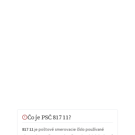
Čo je PSČ 817 11?
817 11
je poštové smerovacie číslo používané