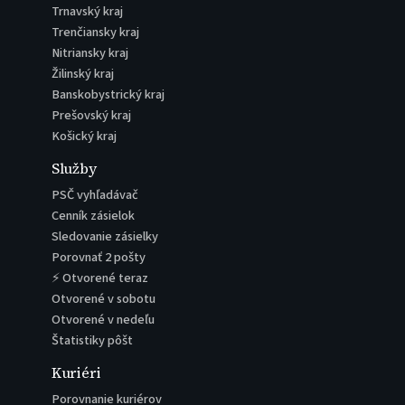
Trnavský kraj
Trenčiansky kraj
Nitriansky kraj
Žilinský kraj
Banskobystrický kraj
Prešovský kraj
Košický kraj
Služby
PSČ vyhľadávač
Cenník zásielok
Sledovanie zásielky
Porovnať 2 pošty
⚡ Otvorené teraz
Otvorené v sobotu
Otvorené v nedeľu
Štatistiky pôšt
Kuriéri
Porovnanie kuriérov