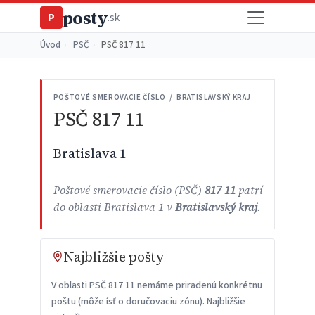
posty
P
.sk
Úvod
›
PSČ
›
PSČ 817 11
POŠTOVÉ SMEROVACIE ČÍSLO / BRATISLAVSKÝ KRAJ
PSČ 817 11
Bratislava 1
Poštové smerovacie číslo (PSČ)
817 11
patrí
do oblasti Bratislava 1 v
Bratislavský kraj
.
Najbližšie pošty
V oblasti PSČ 817 11 nemáme priradenú konkrétnu
poštu (môže ísť o doručovaciu zónu). Najbližšie