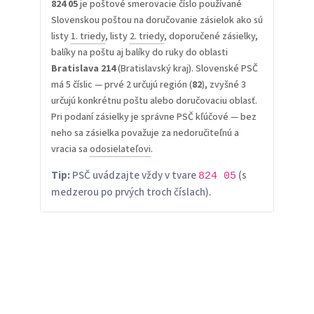
824 05
je poštové smerovacie číslo používané
Slovenskou poštou na doručovanie zásielok ako sú
listy
1. triedy
, listy
2. triedy
, doporučené zásielky,
balíky na poštu aj balíky do ruky do oblasti
Bratislava 214
(Bratislavský kraj). Slovenské PSČ
má 5 číslic — prvé 2 určujú región (
82
), zvyšné 3
určujú konkrétnu poštu alebo doručovaciu oblasť.
Pri podaní zásielky je správne PSČ kľúčové — bez
neho sa zásielka považuje za nedoručiteľnú a
vracia sa
odosielateľovi
.
Tip:
PSČ uvádzajte vždy v tvare
(s
824 05
medzerou po prvých troch číslach).