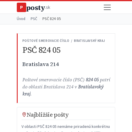
posty
P
.sk
Úvod
›
PSČ
›
PSČ 824 05
POŠTOVÉ SMEROVACIE ČÍSLO / BRATISLAVSKÝ KRAJ
PSČ 824 05
Bratislava 214
Poštové smerovacie číslo (PSČ)
824 05
patrí
do oblasti Bratislava 214 v
Bratislavský
kraj
.
Najbližšie pošty
V oblasti PSČ 824 05 nemáme priradenú konkrétnu