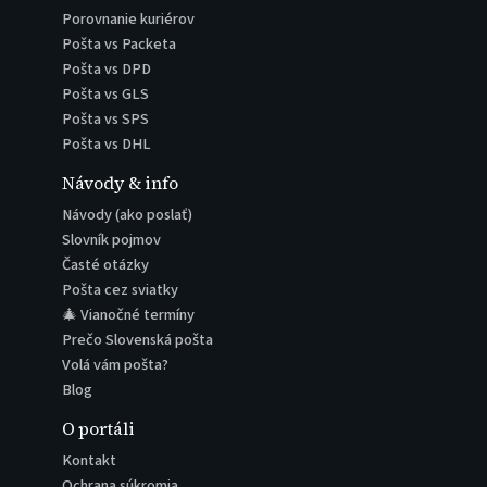
Porovnanie kuriérov
Pošta vs Packeta
Pošta vs DPD
Pošta vs GLS
Pošta vs SPS
Pošta vs DHL
Návody & info
Návody (ako poslať)
Slovník pojmov
Časté otázky
Pošta cez sviatky
🎄 Vianočné termíny
Prečo Slovenská pošta
Volá vám pošta?
Blog
O portáli
Kontakt
Ochrana súkromia