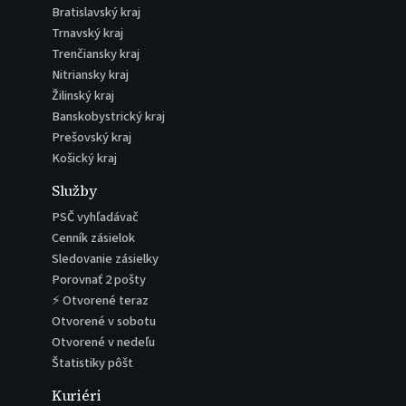
Bratislavský kraj
Trnavský kraj
Trenčiansky kraj
Nitriansky kraj
Žilinský kraj
Banskobystrický kraj
Prešovský kraj
Košický kraj
Služby
PSČ vyhľadávač
Cenník zásielok
Sledovanie zásielky
Porovnať 2 pošty
⚡ Otvorené teraz
Otvorené v sobotu
Otvorené v nedeľu
Štatistiky pôšt
Kuriéri