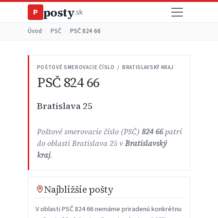
posty
P
.sk
Úvod
›
PSČ
›
PSČ 824 66
POŠTOVÉ SMEROVACIE ČÍSLO / BRATISLAVSKÝ KRAJ
PSČ 824 66
Bratislava 25
Poštové smerovacie číslo (PSČ)
824 66
patrí
do oblasti Bratislava 25 v
Bratislavský
kraj
.
Najbližšie pošty
V oblasti PSČ 824 66 nemáme priradenú konkrétnu