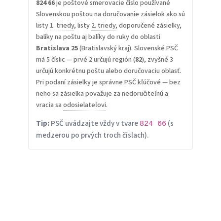
824 66
je poštové smerovacie číslo používané
Slovenskou poštou na doručovanie zásielok ako sú
listy
1. triedy
, listy
2. triedy
, doporučené zásielky,
balíky na poštu aj balíky do ruky do oblasti
Bratislava 25
(Bratislavský kraj). Slovenské PSČ
má 5 číslic — prvé 2 určujú región (
82
), zvyšné 3
určujú konkrétnu poštu alebo doručovaciu oblasť.
Pri podaní zásielky je správne PSČ kľúčové — bez
neho sa zásielka považuje za nedoručiteľnú a
vracia sa
odosielateľovi
.
Tip:
PSČ uvádzajte vždy v tvare
(s
824 66
medzerou po prvých troch číslach).