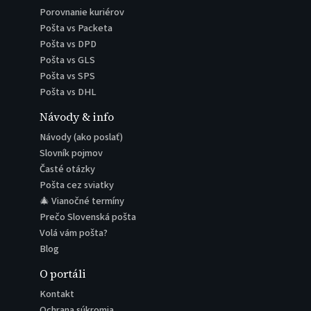
Porovnanie kuriérov
Pošta vs Packeta
Pošta vs DPD
Pošta vs GLS
Pošta vs SPS
Pošta vs DHL
Návody & info
Návody (ako poslať)
Slovník pojmov
Časté otázky
Pošta cez sviatky
🎄 Vianočné termíny
Prečo Slovenská pošta
Volá vám pošta?
Blog
O portáli
Kontakt
Ochrana súkromia