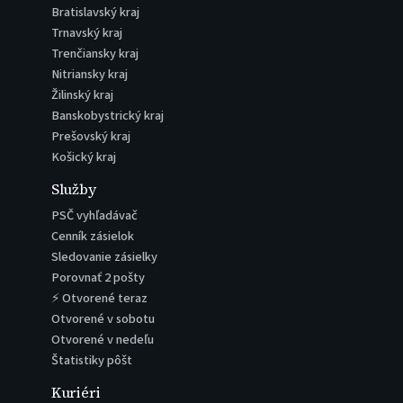
Bratislavský kraj
Trnavský kraj
Trenčiansky kraj
Nitriansky kraj
Žilinský kraj
Banskobystrický kraj
Prešovský kraj
Košický kraj
Služby
PSČ vyhľadávač
Cenník zásielok
Sledovanie zásielky
Porovnať 2 pošty
⚡ Otvorené teraz
Otvorené v sobotu
Otvorené v nedeľu
Štatistiky pôšt
Kuriéri