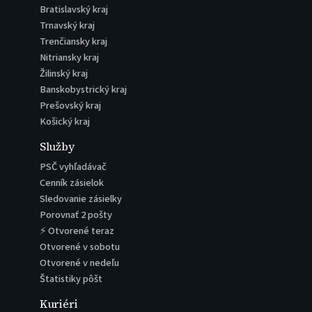
Bratislavský kraj
Trnavský kraj
Trenčiansky kraj
Nitriansky kraj
Žilinský kraj
Banskobystrický kraj
Prešovský kraj
Košický kraj
Služby
PSČ vyhľadávač
Cenník zásielok
Sledovanie zásielky
Porovnať 2 pošty
⚡ Otvorené teraz
Otvorené v sobotu
Otvorené v nedeľu
Štatistiky pôšt
Kuriéri