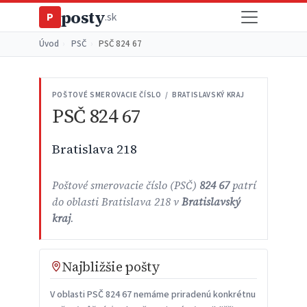
posty
P
.sk
Úvod
›
PSČ
›
PSČ 824 67
POŠTOVÉ SMEROVACIE ČÍSLO / BRATISLAVSKÝ KRAJ
PSČ 824 67
Bratislava 218
Poštové smerovacie číslo (PSČ)
824 67
patrí
do oblasti Bratislava 218 v
Bratislavský
kraj
.
Najbližšie pošty
V oblasti PSČ 824 67 nemáme priradenú konkrétnu