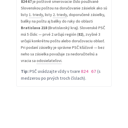
824 67
je poštové smerovacie číslo používané
Slovenskou poštou na doručovanie zásielok ako sú
listy
1. triedy
, listy
2. triedy
, doporučené zásielky,
balíky na poštu aj balíky do ruky do oblasti
Bratislava 218
(Bratislavský kraj). Slovenské PSČ
má 5 číslic — prvé 2 určujú región (
82
), zvyšné 3
určujú konkrétnu poštu alebo doručovaciu oblasť.
Pri podaní zásielky je správne PSČ kľúčové — bez
neho sa zásielka považuje za nedoručiteľnú a
vracia sa
odosielateľovi
.
Tip:
PSČ uvádzajte vždy v tvare
(s
824 67
medzerou po prvých troch číslach).