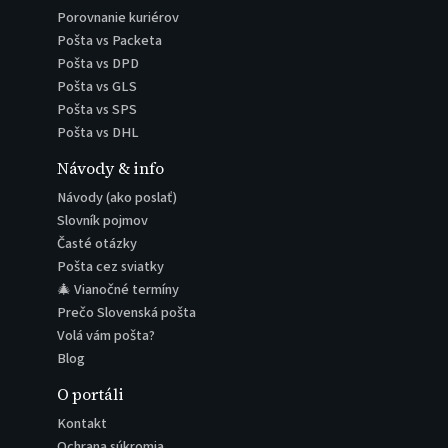
Porovnanie kuriérov
Pošta vs Packeta
Pošta vs DPD
Pošta vs GLS
Pošta vs SPS
Pošta vs DHL
Návody & info
Návody (ako poslať)
Slovník pojmov
Časté otázky
Pošta cez sviatky
🎄 Vianočné termíny
Prečo Slovenská pošta
Volá vám pošta?
Blog
O portáli
Kontakt
Ochrana súkromia