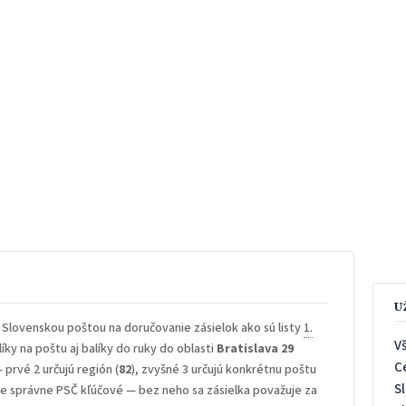
U
 Slovenskou poštou na doručovanie zásielok ako sú listy
1.
V
íky na poštu aj balíky do ruky do oblasti
Bratislava 29
C
— prvé 2 určujú región (
82
), zvyšné 3 určujú konkrétnu poštu
S
 je správne PSČ kľúčové — bez neho sa zásielka považuje za