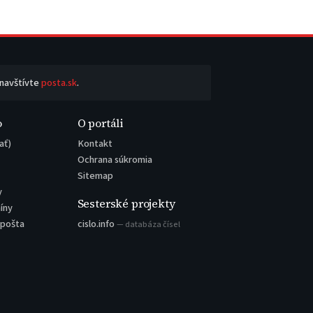
 navštívte
posta.sk
.
o
O portáli
ať)
Kontakt
Ochrana súkromia
Sitemap
y
Sesterské projekty
íny
 pošta
cislo.info
— databáza čísel