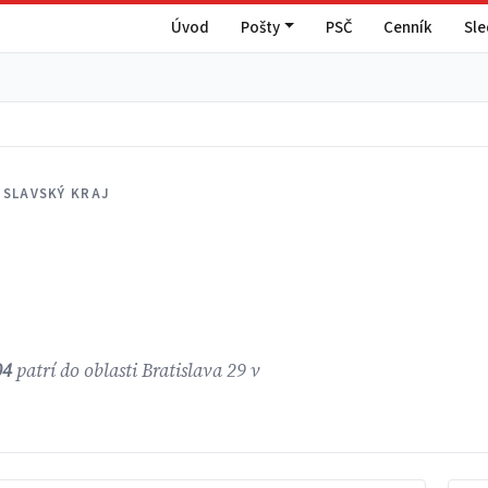
Úvod
Pošty
PSČ
Cenník
Sl
ISLAVSKÝ KRAJ
04
patrí do oblasti Bratislava 29 v