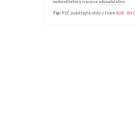
nedoručiteľnú a vracia sa
odosielateľovi
.
Tip:
PSČ uvádzajte vždy v tvare
(
826 04