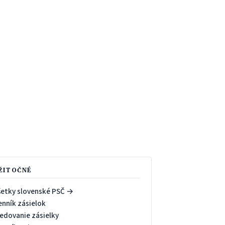
ŽITOČNÉ
šetky slovenské PSČ →
enník zásielok
ledovanie zásielky