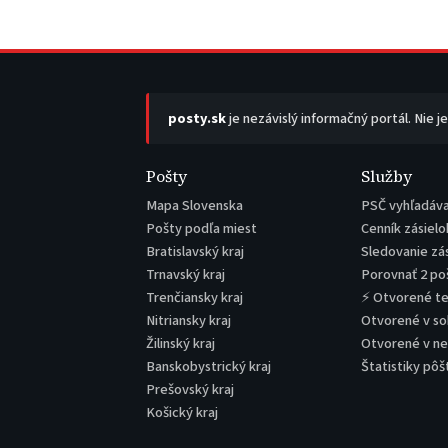
posty.sk
je nezávislý informačný portál. Nie j
Pošty
Služby
Mapa Slovenska
PSČ vyhľadáv
Pošty podľa miest
Cenník zásielo
Bratislavský kraj
Sledovanie zá
Trnavský kraj
Porovnať 2 po
Trenčiansky kraj
⚡ Otvorené t
Nitriansky kraj
Otvorené v s
Žilinský kraj
Otvorené v n
Banskobystrický kraj
Štatistiky pôš
Prešovský kraj
Košický kraj