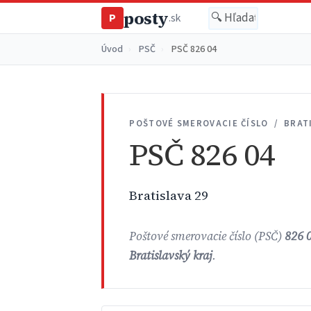
posty
P
.sk
Úvod
›
PSČ
›
PSČ 826 04
POŠTOVÉ SMEROVACIE ČÍSLO / BRAT
PSČ 826 04
Bratislava 29
Poštové smerovacie číslo (PSČ)
826 
Bratislavský kraj
.