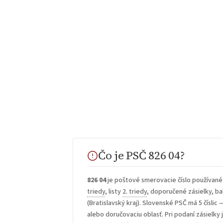
Čo je PSČ 826 04?
826 04
je poštové smerovacie číslo používané
triedy
, listy
2. triedy
, doporučené zásielky, bal
(Bratislavský kraj). Slovenské PSČ má 5 číslic 
alebo doručovaciu oblasť. Pri podaní zásielky