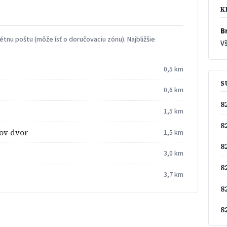
K
Br
tnu poštu (môže ísť o doručovaciu zónu). Najbližšie
Vš
0,5 km
S
0,6 km
8
1,5 km
8
kov dvor
1,5 km
8
3,0 km
8
3,7 km
8
8