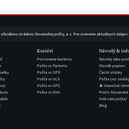
e oficiálnou stránkou Slovenskej pošty, a. s. Pre overenie aktuálnych údajov
Kuriéri
Návody & inf
ač
Porovnanie kuriérov
Návody (ako posl
k
Pošta vs Packeta
Slovník pojmov
sielky
Pošta vs DPD
Časté otázky
šty
Pošta vs GLS
Pošta cez sviatk
eraz
Pošta vs SPS
🎄 Vianočné term
obotu
Pošta vs DHL
Prečo Slovenská
edeľu
Volá vám pošta?
t
Blog