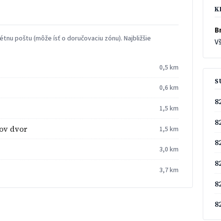
K
Br
tnu poštu (môže ísť o doručovaciu zónu). Najbližšie
Vš
0,5 km
S
0,6 km
8
1,5 km
8
kov dvor
1,5 km
8
3,0 km
8
3,7 km
8
8