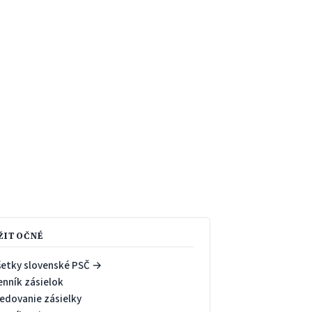
ŽITOČNÉ
šetky slovenské PSČ →
enník zásielok
ledovanie zásielky