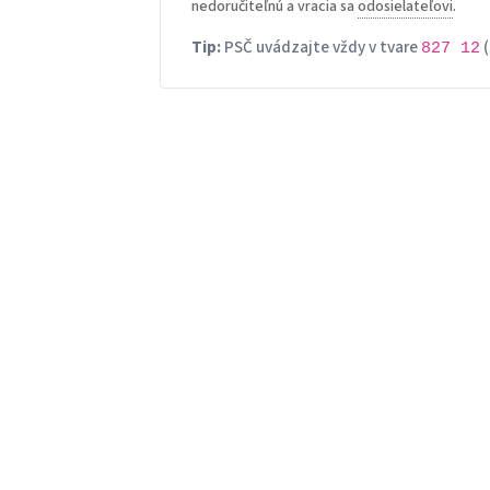
nedoručiteľnú a vracia sa
odosielateľovi
.
Tip:
PSČ uvádzajte vždy v tvare
(
827 12