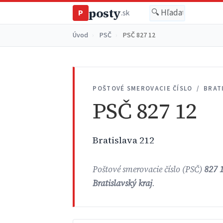
posty
P
.sk
Úvod
›
PSČ
›
PSČ 827 12
POŠTOVÉ SMEROVACIE ČÍSLO / BRAT
PSČ 827 12
Bratislava 212
Poštové smerovacie číslo (PSČ)
827 
Bratislavský kraj
.