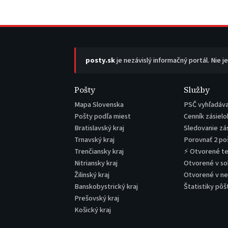
posty.sk
je nezávislý informačný portál. Nie j
Pošty
Služby
Mapa Slovenska
PSČ vyhľadáv
Pošty podľa miest
Cenník zásielo
Bratislavský kraj
Sledovanie zá
Trnavský kraj
Porovnať 2 po
Trenčiansky kraj
⚡ Otvorené t
Nitriansky kraj
Otvorené v s
Žilinský kraj
Otvorené v n
Banskobystrický kraj
Štatistiky pôš
Prešovský kraj
Košický kraj