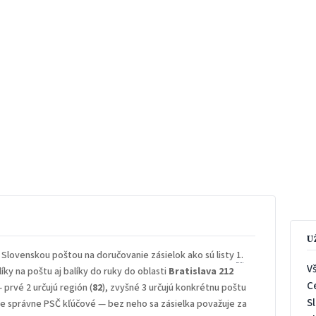
U
 Slovenskou poštou na doručovanie zásielok ako sú listy
1.
V
íky na poštu aj balíky do ruky do oblasti
Bratislava 212
C
— prvé 2 určujú región (
82
), zvyšné 3 určujú konkrétnu poštu
S
 je správne PSČ kľúčové — bez neho sa zásielka považuje za