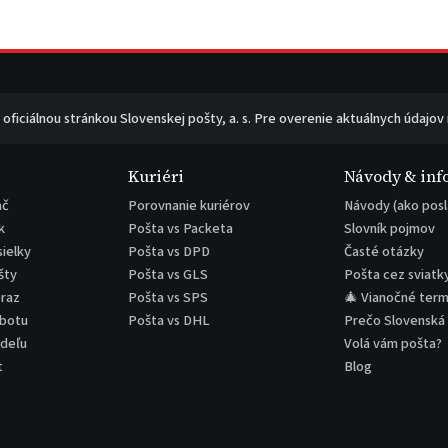
e oficiálnou stránkou Slovenskej pošty, a. s. Pre overenie aktuálnych údajov
Kuriéri
Návody & inf
ač
Porovnanie kuriérov
Návody (ako posl
k
Pošta vs Packeta
Slovník pojmov
sielky
Pošta vs DPD
Časté otázky
šty
Pošta vs GLS
Pošta cez sviatk
eraz
Pošta vs SPS
🎄 Vianočné term
obotu
Pošta vs DHL
Prečo Slovenská
edeľu
Volá vám pošta?
t
Blog