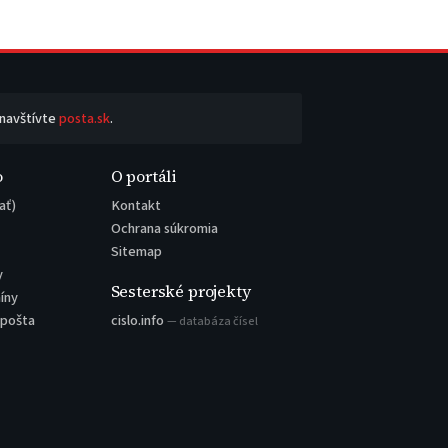
 navštívte
posta.sk
.
o
O portáli
ať)
Kontakt
Ochrana súkromia
Sitemap
y
Sesterské projekty
íny
 pošta
cislo.info
— databáza čísel