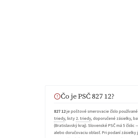
Čo je PSČ 827 12?
827 12
je poštové smerovacie číslo používané
triedy
, listy
2. triedy
, doporučené zásielky, bal
(Bratislavský kraj). Slovenské PSČ má 5 číslic 
alebo doručovaciu oblasť. Pri podaní zásielky