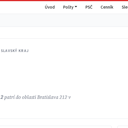
Úvod
Pošty
PSČ
Cenník
Sl
ISLAVSKÝ KRAJ
12
patrí do oblasti Bratislava 212 v