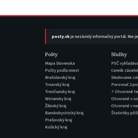
posty.sk
je nezávislý informačný portál. Nie j
Pošty
Služby
Mapa Slovenska
PSČ vyhľadáv
Pošty podľa miest
Cenník zásielo
Bratislavský kraj
Sledovanie zá
Trnavský kraj
Porovnať 2 po
Trenčiansky kraj
⚡ Otvorené t
Nitriansky kraj
Otvorené v s
Žilinský kraj
Otvorené v n
Banskobystrický kraj
Štatistiky pôš
Prešovský kraj
Košický kraj