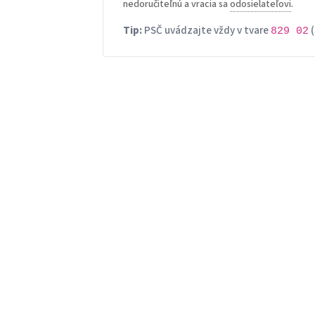
nedoručiteľnú a vracia sa
odosielateľovi
.
Tip:
PSČ uvádzajte vždy v tvare
(
829 02