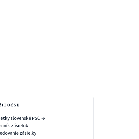
ŽITOČNÉ
šetky slovenské PSČ →
enník zásielok
ledovanie zásielky