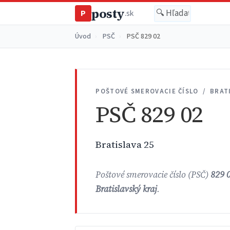
posty
P
.sk
Úvod
›
PSČ
›
PSČ 829 02
POŠTOVÉ SMEROVACIE ČÍSLO / BRAT
PSČ 829 02
Bratislava 25
Poštové smerovacie číslo (PSČ)
829 
Bratislavský kraj
.