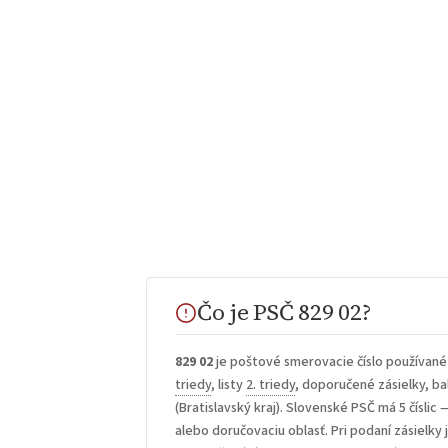
Čo je PSČ 829 02?
829 02
je poštové smerovacie číslo používané
triedy
, listy
2. triedy
, doporučené zásielky, bal
(Bratislavský kraj). Slovenské PSČ má 5 číslic 
alebo doručovaciu oblasť. Pri podaní zásielky