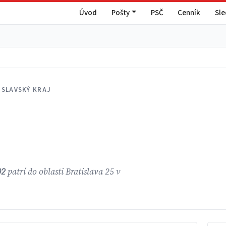
Úvod
Pošty
PSČ
Cenník
Sl
ISLAVSKÝ KRAJ
02
patrí do oblasti Bratislava 25 v