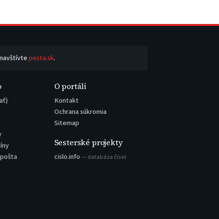
 navštívte
posta.sk
.
o
O portáli
ať)
Kontakt
Ochrana súkromia
Sitemap
y
Sesterské projekty
íny
 pošta
cislo.info
— databáza čísel