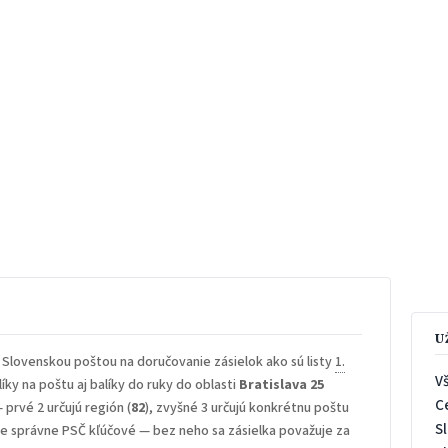
U
 Slovenskou poštou na doručovanie zásielok ako sú listy
1.
V
íky na poštu aj balíky do ruky do oblasti
Bratislava 25
C
— prvé 2 určujú región (
82
), zvyšné 3 určujú konkrétnu poštu
S
 je správne PSČ kľúčové — bez neho sa zásielka považuje za