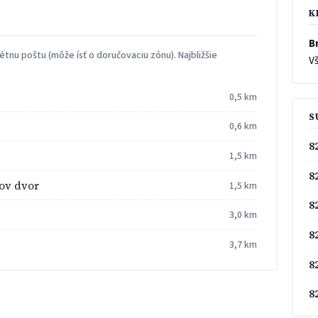
K
Br
tnu poštu (môže ísť o doručovaciu zónu). Najbližšie
Vš
0,5 km
S
0,6 km
8
1,5 km
8
kov dvor
1,5 km
8
3,0 km
8
3,7 km
8
8