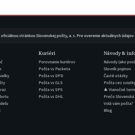
e oficiálnou stránkou Slovenskej pošty, a. s. Pre overenie aktuálnych údajov
Kuriéri
Návody & inf
ač
Porovnanie kuriérov
Návody (ako posl
k
Pošta vs Packeta
Slovník pojmov
sielky
Pošta vs DPD
Časté otázky
šty
Pošta vs GLS
Pošta cez sviatk
eraz
Pošta vs SPS
🎄 Vianočné term
obotu
Pošta vs DHL
Prečo Slovenská
edeľu
Volá vám pošta?
t
Blog