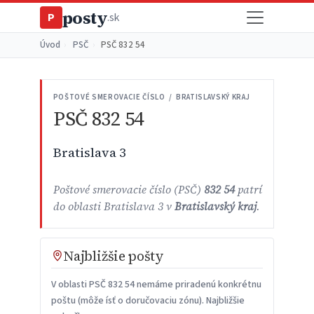
posty
P
.sk
Úvod
›
PSČ
›
PSČ 832 54
POŠTOVÉ SMEROVACIE ČÍSLO / BRATISLAVSKÝ KRAJ
PSČ 832 54
Bratislava 3
Poštové smerovacie číslo (PSČ)
832 54
patrí
do oblasti Bratislava 3 v
Bratislavský kraj
.
Najbližšie pošty
V oblasti PSČ 832 54 nemáme priradenú konkrétnu
poštu (môže ísť o doručovaciu zónu). Najbližšie