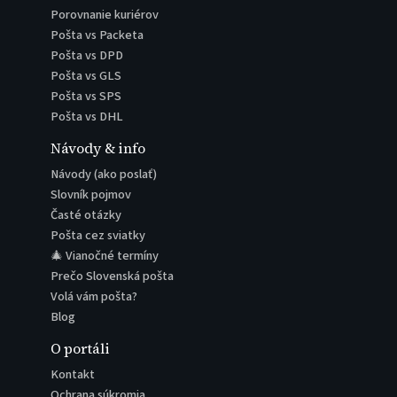
Porovnanie kuriérov
Pošta vs Packeta
Pošta vs DPD
Pošta vs GLS
Pošta vs SPS
Pošta vs DHL
Návody & info
Návody (ako poslať)
Slovník pojmov
Časté otázky
Pošta cez sviatky
🎄 Vianočné termíny
Prečo Slovenská pošta
Volá vám pošta?
Blog
O portáli
Kontakt
Ochrana súkromia