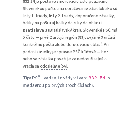
832 54
je poštové smerovacie číslo používané
Slovenskou poštou na doručovanie zásielok ako sú
listy
1. triedy
, listy
2. triedy
, doporučené zásielky,
balíky na poštu aj balíky do ruky do oblasti
Bratislava 3
(Bratislavský kraj). Slovenské PSČ má
5 číslic — prvé 2 určujú región (
83
), zvyšné 3 určujú
konkrétnu poštu alebo doručovaciu oblasť. Pri
podaní zásielky je správne PSČ kľúčové — bez
neho sa zásielka považuje za nedoručiteľnú a
vracia sa
odosielateľovi
.
Tip:
PSČ uvádzajte vždy v tvare
(s
832 54
medzerou po prvých troch číslach).