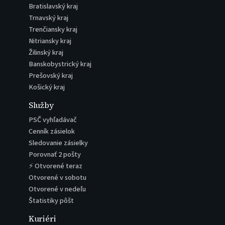
Bratislavský kraj
Trnavský kraj
Trenčiansky kraj
Nitriansky kraj
Žilinský kraj
Banskobystrický kraj
Prešovský kraj
Košický kraj
Služby
PSČ vyhľadávač
Cenník zásielok
Sledovanie zásielky
Porovnať 2 pošty
⚡ Otvorené teraz
Otvorené v sobotu
Otvorené v nedeľu
Štatistiky pôšt
Kuriéri