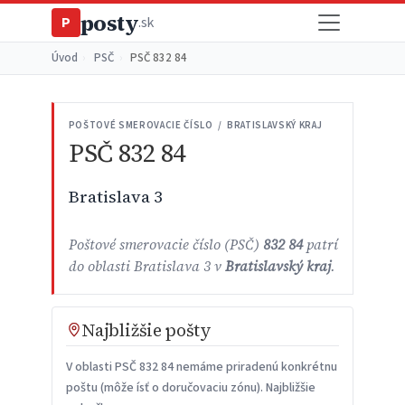
posty
P
.sk
Úvod
›
PSČ
›
PSČ 832 84
POŠTOVÉ SMEROVACIE ČÍSLO / BRATISLAVSKÝ KRAJ
PSČ 832 84
Bratislava 3
Poštové smerovacie číslo (PSČ)
832 84
patrí
do oblasti Bratislava 3 v
Bratislavský kraj
.
Najbližšie pošty
V oblasti PSČ 832 84 nemáme priradenú konkrétnu
poštu (môže ísť o doručovaciu zónu). Najbližšie