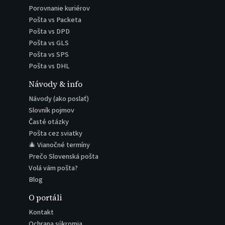
Porovnanie kuriérov
Pošta vs Packeta
Pošta vs DPD
Pošta vs GLS
Pošta vs SPS
Pošta vs DHL
Návody & info
Návody (ako poslať)
Slovník pojmov
Časté otázky
Pošta cez sviatky
🎄 Vianočné termíny
Prečo Slovenská pošta
Volá vám pošta?
Blog
O portáli
Kontakt
Ochrana súkromia