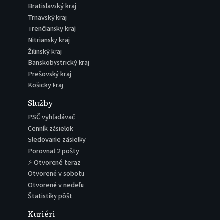
Bratislavský kraj
Trnavský kraj
Trenčiansky kraj
Nitriansky kraj
Žilinský kraj
Banskobystrický kraj
Prešovský kraj
Košický kraj
Služby
PSČ vyhľadávač
Cenník zásielok
Sledovanie zásielky
Porovnať 2 pošty
⚡ Otvorené teraz
Otvorené v sobotu
Otvorené v nedeľu
Štatistiky pôšt
Kuriéri