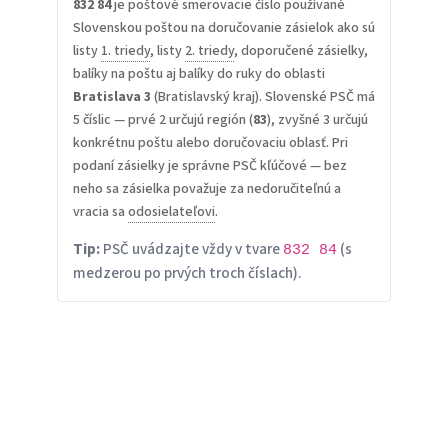
832 84
je poštové smerovacie číslo používané
Slovenskou poštou na doručovanie zásielok ako sú
listy
1. triedy
, listy
2. triedy
, doporučené zásielky,
balíky na poštu aj balíky do ruky do oblasti
Bratislava 3
(Bratislavský kraj). Slovenské PSČ má
5 číslic — prvé 2 určujú región (
83
), zvyšné 3 určujú
konkrétnu poštu alebo doručovaciu oblasť. Pri
podaní zásielky je správne PSČ kľúčové — bez
neho sa zásielka považuje za nedoručiteľnú a
vracia sa
odosielateľovi
.
Tip:
PSČ uvádzajte vždy v tvare
(s
832 84
medzerou po prvých troch číslach).