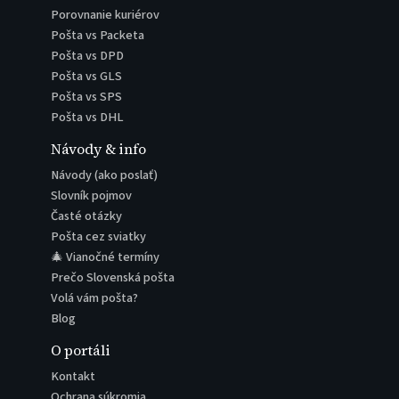
Porovnanie kuriérov
Pošta vs Packeta
Pošta vs DPD
Pošta vs GLS
Pošta vs SPS
Pošta vs DHL
Návody & info
Návody (ako poslať)
Slovník pojmov
Časté otázky
Pošta cez sviatky
🎄 Vianočné termíny
Prečo Slovenská pošta
Volá vám pošta?
Blog
O portáli
Kontakt
Ochrana súkromia