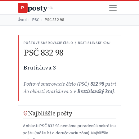
posty
P
.sk
Úvod
›
PSČ
›
PSČ 832 98
POŠTOVÉ SMEROVACIE ČÍSLO / BRATISLAVSKÝ KRAJ
PSČ 832 98
Bratislava 3
Poštové smerovacie číslo (PSČ)
832 98
patrí
do oblasti Bratislava 3 v
Bratislavský kraj
.
Najbližšie pošty
V oblasti PSČ 832 98 nemáme priradenú konkrétnu
poštu (môže ísť o doručovaciu zónu). Najbližšie