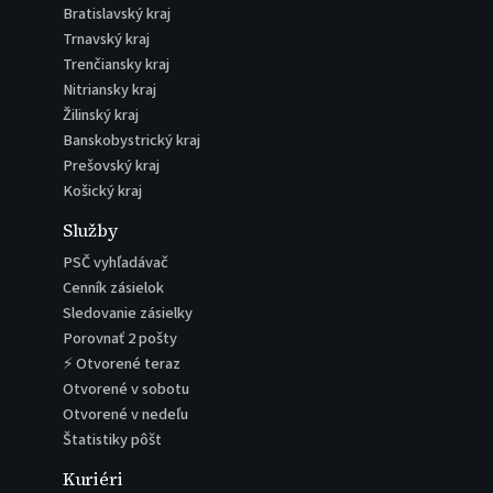
Bratislavský kraj
Trnavský kraj
Trenčiansky kraj
Nitriansky kraj
Žilinský kraj
Banskobystrický kraj
Prešovský kraj
Košický kraj
Služby
PSČ vyhľadávač
Cenník zásielok
Sledovanie zásielky
Porovnať 2 pošty
⚡ Otvorené teraz
Otvorené v sobotu
Otvorené v nedeľu
Štatistiky pôšt
Kuriéri