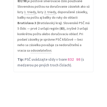
832 98
je poštové smerovacie číslo používané
Slovenskou poštou na doručovanie zásielok ako sú
listy
1. triedy
, listy
2. triedy
, doporučené zásielky,
balíky na poštu aj balíky do ruky do oblasti
Bratislava 3
(Bratislavský kraj). Slovenské PSČ má
5 číslic — prvé 2 určujú región (
83
), zvyšné 3 určujú
konkrétnu poštu alebo doručovaciu oblasť. Pri
podaní zásielky je správne PSČ kľúčové — bez
neho sa zásielka považuje za nedoručiteľnú a
vracia sa
odosielateľovi
.
Tip:
PSČ uvádzajte vždy v tvare
(s
832 98
medzerou po prvých troch číslach).