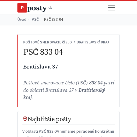
posty
P
.sk
Úvod
›
PSČ
›
PSČ 833 04
POŠTOVÉ SMEROVACIE ČÍSLO / BRATISLAVSKÝ KRAJ
PSČ 833 04
Bratislava 37
Poštové smerovacie číslo (PSČ)
833 04
patrí
do oblasti Bratislava 37 v
Bratislavský
kraj
.
Najbližšie pošty
V oblasti PSČ 833 04 nemáme priradenú konkrétnu