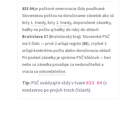
833 04
je poštové smerovacie číslo používané
Slovenskou poštou na doručovanie zásielok ako sú
listy
1. triedy
, listy
2. triedy
, doporučené zásielky,
balíky na poštu aj balíky do ruky do oblasti
Bratislava 37
(Bratislavský kraj). Slovenské PSČ
má 5 číslic — prvé 2 určujú región (
83
), zvyšné 3
určujú konkrétnu poštu alebo doručovaciu oblasť.
Pri podaní zásielky je správne PSČ kľúčové — bez
neho sa zásielka považuje za nedoručiteľnú a
vracia sa
odosielateľovi
.
Tip:
PSČ uvádzajte vždy v tvare
(s
833 04
medzerou po prvých troch číslach).