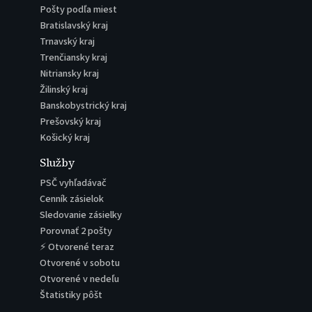
Pošty podľa miest
Bratislavský kraj
Trnavský kraj
Trenčiansky kraj
Nitriansky kraj
Žilinský kraj
Banskobystrický kraj
Prešovský kraj
Košický kraj
Služby
PSČ vyhľadávač
Cenník zásielok
Sledovanie zásielky
Porovnať 2 pošty
⚡ Otvorené teraz
Otvorené v sobotu
Otvorené v nedeľu
Štatistiky pôšt