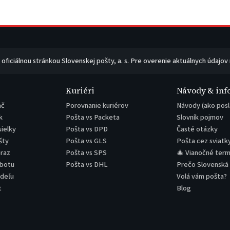
e oficiálnou stránkou Slovenskej pošty, a. s. Pre overenie aktuálnych údajov
Kuriéri
Návody & inf
ač
Porovnanie kuriérov
Návody (ako posl
k
Pošta vs Packeta
Slovník pojmov
sielky
Pošta vs DPD
Časté otázky
šty
Pošta vs GLS
Pošta cez sviatk
eraz
Pošta vs SPS
🎄 Vianočné term
obotu
Pošta vs DHL
Prečo Slovenská
edeľu
Volá vám pošta?
t
Blog