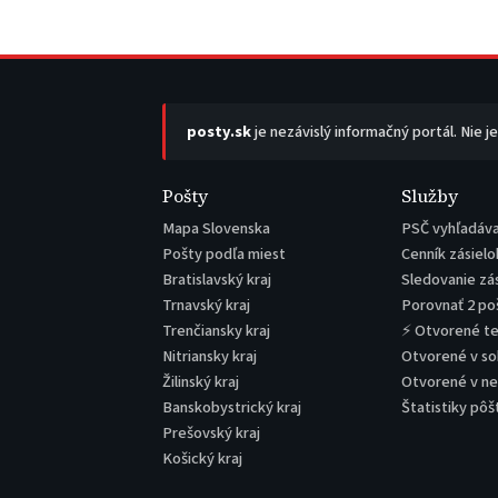
posty.sk
je nezávislý informačný portál. Nie j
Pošty
Služby
Mapa Slovenska
PSČ vyhľadáv
Pošty podľa miest
Cenník zásielo
Bratislavský kraj
Sledovanie zá
Trnavský kraj
Porovnať 2 po
Trenčiansky kraj
⚡ Otvorené t
Nitriansky kraj
Otvorené v s
Žilinský kraj
Otvorené v n
Banskobystrický kraj
Štatistiky pôš
Prešovský kraj
Košický kraj