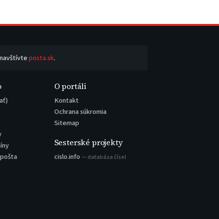
 navštívte
posta.sk
.
o
O portáli
ať)
Kontakt
Ochrana súkromia
Sitemap
y
Sesterské projekty
íny
 pošta
cislo.info
— databáza čísel