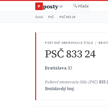
posty
P
.sk
Úvod
›
PSČ
›
PSČ 833 24
POŠTOVÉ SMEROVACIE ČÍSLO / BRAT
PSČ 833 24
Bratislava 37
Poštové smerovacie číslo (PSČ)
833 
Bratislavský kraj
.