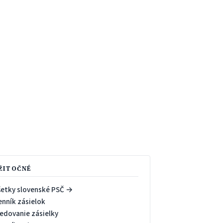
ŽITOČNÉ
šetky slovenské PSČ →
enník zásielok
ledovanie zásielky