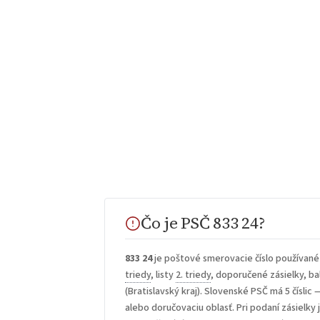
Čo je PSČ 833 24?
833 24
je poštové smerovacie číslo používané
triedy
, listy
2. triedy
, doporučené zásielky, bal
(Bratislavský kraj). Slovenské PSČ má 5 číslic 
alebo doručovaciu oblasť. Pri podaní zásielky