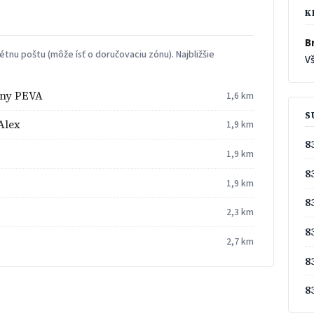
K
Br
tnu poštu (môže ísť o doručovaciu zónu). Najbližšie
Vš
iny PEVA
1,6 km
S
Alex
1,9 km
8
1,9 km
8
1,9 km
8
2,3 km
8
2,7 km
8
8