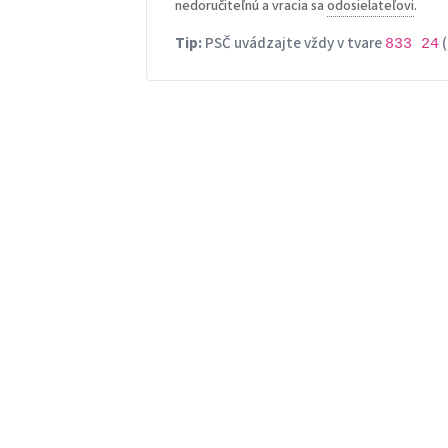
nedoručiteľnú a vracia sa
odosielateľovi
.
Tip:
PSČ uvádzajte vždy v tvare
(
833 24