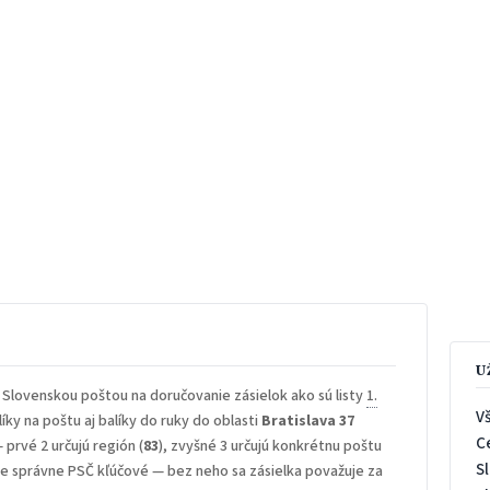
U
 Slovenskou poštou na doručovanie zásielok ako sú listy
1.
V
íky na poštu aj balíky do ruky do oblasti
Bratislava 37
C
— prvé 2 určujú región (
83
), zvyšné 3 určujú konkrétnu poštu
S
 je správne PSČ kľúčové — bez neho sa zásielka považuje za