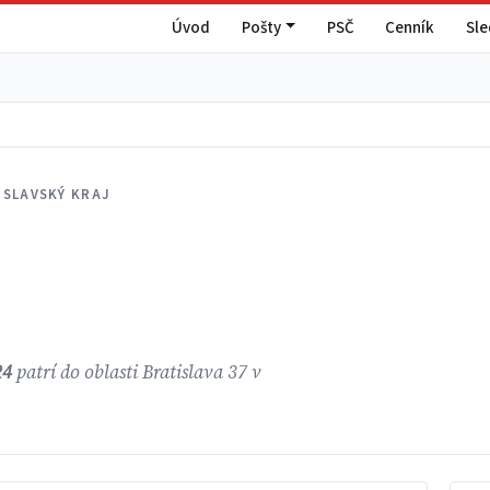
Úvod
Pošty
PSČ
Cenník
Sl
ISLAVSKÝ KRAJ
24
patrí do oblasti Bratislava 37 v