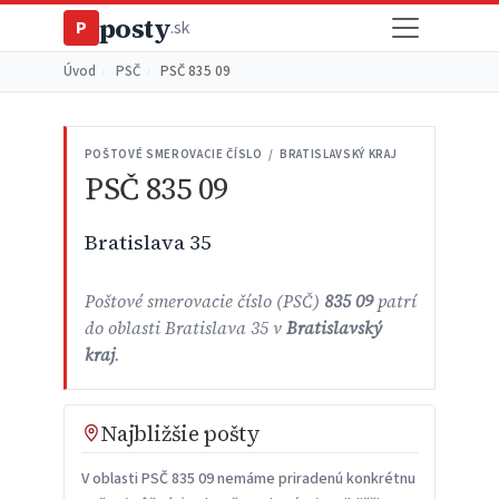
posty
P
.sk
Úvod
›
PSČ
›
PSČ 835 09
POŠTOVÉ SMEROVACIE ČÍSLO / BRATISLAVSKÝ KRAJ
PSČ 835 09
Bratislava 35
Poštové smerovacie číslo (PSČ)
835 09
patrí
do oblasti Bratislava 35 v
Bratislavský
kraj
.
Najbližšie pošty
V oblasti PSČ 835 09 nemáme priradenú konkrétnu