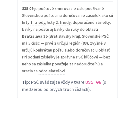
835 09
je poštové smerovacie číslo používané
Slovenskou poštou na doručovanie zásielok ako sú
listy
1. triedy
, listy
2. triedy
, doporučené zásielky,
balíky na poštu aj balíky do ruky do oblasti
Bratislava 35
(Bratislavský kraj). Slovenské PSČ
má 5 číslic — prvé 2 určujú región (
83
), zvyšné 3
určujú konkrétnu poštu alebo doručovaciu oblasť.
Pri podaní zásielky je správne PSČ kľúčové — bez
neho sa zásielka považuje za nedoručiteľnú a
vracia sa
odosielateľovi
.
Tip:
PSČ uvádzajte vždy v tvare
(s
835 09
medzerou po prvých troch číslach).