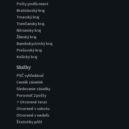
Pošty podľa miest
Bratislavský kraj
Trnavský kraj
Trenčiansky kraj
Nitriansky kraj
Žilinský kraj
Banskobystrický kraj
Prešovský kraj
Košický kraj
Služby
PSČ vyhľadávač
Cenník zásielok
Sledovanie zásielky
Porovnať 2 pošty
⚡ Otvorené teraz
Otvorené v sobotu
Otvorené v nedeľu
Štatistiky pôšt