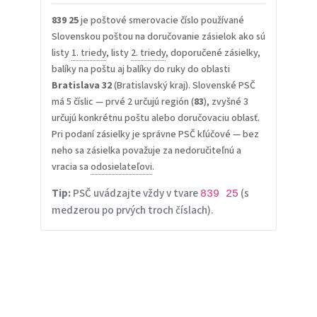
839 25
je poštové smerovacie číslo používané
Slovenskou poštou na doručovanie zásielok ako sú
listy
1. triedy
, listy
2. triedy
, doporučené zásielky,
balíky na poštu aj balíky do ruky do oblasti
Bratislava 32
(Bratislavský kraj). Slovenské PSČ
má 5 číslic — prvé 2 určujú región (
83
), zvyšné 3
určujú konkrétnu poštu alebo doručovaciu oblasť.
Pri podaní zásielky je správne PSČ kľúčové — bez
neho sa zásielka považuje za nedoručiteľnú a
vracia sa
odosielateľovi
.
Tip:
PSČ uvádzajte vždy v tvare
(s
839 25
medzerou po prvých troch číslach).