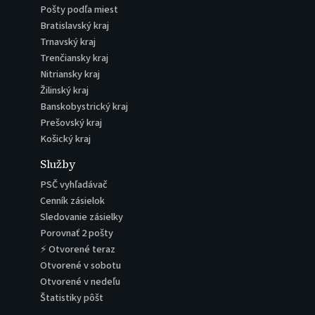
Pošty podľa miest
Bratislavský kraj
Trnavský kraj
Trenčiansky kraj
Nitriansky kraj
Žilinský kraj
Banskobystrický kraj
Prešovský kraj
Košický kraj
Služby
PSČ vyhľadávač
Cenník zásielok
Sledovanie zásielky
Porovnať 2 pošty
⚡ Otvorené teraz
Otvorené v sobotu
Otvorené v nedeľu
Štatistiky pôšt