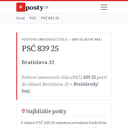
posty
P
.sk
Úvod
›
PSČ
›
PSČ 839 25
POŠTOVÉ SMEROVACIE ČÍSLO / BRATISLAVSKÝ KRAJ
PSČ 839 25
Bratislava 32
Poštové smerovacie číslo (PSČ)
839 25
patrí
do oblasti Bratislava 32 v
Bratislavský
kraj
.
Najbližšie pošty
V oblasti PSČ 839 25 nemáme priradenú konkrétnu