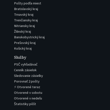
Pošty podľa miest
Bratislavský kraj
Trnavský kraj
Trenčiansky kraj
Nitriansky kraj
Žilinský kraj
Banskobystrický kraj
Prešovský kraj
Košický kraj
Služby
PSČ vyhľadávač
Cenník zásielok
Sledovanie zásielky
Porovnať 2 pošty
⚡ Otvorené teraz
Otvorené v sobotu
Otvorené v nedeľu
Štatistiky pôšt