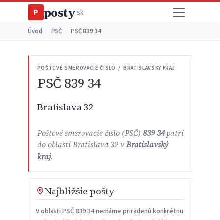
posty
P
.sk
Úvod
›
PSČ
›
PSČ 839 34
POŠTOVÉ SMEROVACIE ČÍSLO / BRATISLAVSKÝ KRAJ
PSČ 839 34
Bratislava 32
Poštové smerovacie číslo (PSČ)
839 34
patrí
do oblasti Bratislava 32 v
Bratislavský
kraj
.
Najbližšie pošty
V oblasti PSČ 839 34 nemáme priradenú konkrétnu