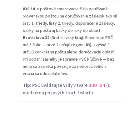
839 34
je poštové smerovacie číslo používané
Slovenskou poštou na doručovanie zásielok ako sú
listy
1. triedy
, listy
2. triedy
, doporučené zásielky,
balíky na poštu aj balíky do ruky do oblasti
Bratislava 32
(Bratislavský kraj). Slovenské PSČ
má 5 číslic — prvé 2 určujú región (
83
), zvyšné 3
určujú konkrétnu poštu alebo doručovaciu oblasť.
Pri podaní zásielky je správne PSČ kľúčové — bez
neho sa zásielka považuje za nedoručiteľnú a
vracia sa
odosielateľovi
.
Tip:
PSČ uvádzajte vždy v tvare
(s
839 34
medzerou po prvých troch číslach).