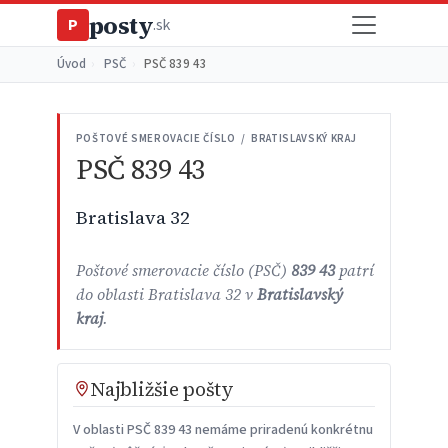
posty
P
.sk
Úvod
›
PSČ
›
PSČ 839 43
POŠTOVÉ SMEROVACIE ČÍSLO / BRATISLAVSKÝ KRAJ
PSČ 839 43
Bratislava 32
Poštové smerovacie číslo (PSČ)
839 43
patrí
do oblasti Bratislava 32 v
Bratislavský
kraj
.
Najbližšie pošty
V oblasti PSČ 839 43 nemáme priradenú konkrétnu