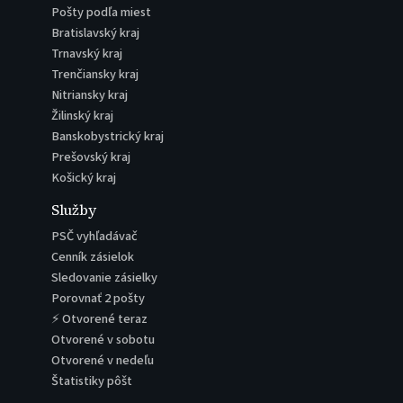
Pošty podľa miest
Bratislavský kraj
Trnavský kraj
Trenčiansky kraj
Nitriansky kraj
Žilinský kraj
Banskobystrický kraj
Prešovský kraj
Košický kraj
Služby
PSČ vyhľadávač
Cenník zásielok
Sledovanie zásielky
Porovnať 2 pošty
⚡ Otvorené teraz
Otvorené v sobotu
Otvorené v nedeľu
Štatistiky pôšt