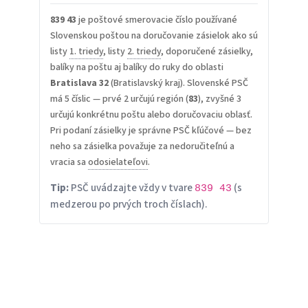
839 43
je poštové smerovacie číslo používané
Slovenskou poštou na doručovanie zásielok ako sú
listy
1. triedy
, listy
2. triedy
, doporučené zásielky,
balíky na poštu aj balíky do ruky do oblasti
Bratislava 32
(Bratislavský kraj). Slovenské PSČ
má 5 číslic — prvé 2 určujú región (
83
), zvyšné 3
určujú konkrétnu poštu alebo doručovaciu oblasť.
Pri podaní zásielky je správne PSČ kľúčové — bez
neho sa zásielka považuje za nedoručiteľnú a
vracia sa
odosielateľovi
.
Tip:
PSČ uvádzajte vždy v tvare
(s
839 43
medzerou po prvých troch číslach).