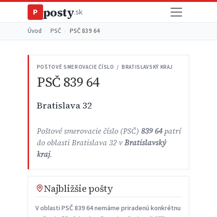
posty
P
.sk
Úvod
›
PSČ
›
PSČ 839 64
POŠTOVÉ SMEROVACIE ČÍSLO / BRATISLAVSKÝ KRAJ
PSČ 839 64
Bratislava 32
Poštové smerovacie číslo (PSČ)
839 64
patrí
do oblasti Bratislava 32 v
Bratislavský
kraj
.
Najbližšie pošty
V oblasti PSČ 839 64 nemáme priradenú konkrétnu