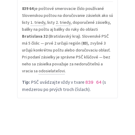
839 64
je poštové smerovacie číslo používané
Slovenskou poštou na doručovanie zásielok ako sú
listy
1. triedy
, listy
2. triedy
, doporučené zásielky,
balíky na poštu aj balíky do ruky do oblasti
Bratislava 32
(Bratislavský kraj). Slovenské PSČ
má 5 číslic — prvé 2 určujú región (
83
), zvyšné 3
určujú konkrétnu poštu alebo doručovaciu oblasť.
Pri podaní zásielky je správne PSČ kľúčové — bez
neho sa zásielka považuje za nedoručiteľnú a
vracia sa
odosielateľovi
.
Tip:
PSČ uvádzajte vždy v tvare
(s
839 64
medzerou po prvých troch číslach).