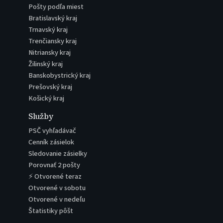
Pošty podľa miest
Bratislavský kraj
Trnavský kraj
Trenčiansky kraj
Nitriansky kraj
Žilinský kraj
Banskobystrický kraj
Prešovský kraj
Košický kraj
Služby
PSČ vyhľadávač
Cenník zásielok
Sledovanie zásielky
Porovnať 2 pošty
⚡ Otvorené teraz
Otvorené v sobotu
Otvorené v nedeľu
Štatistiky pôšt