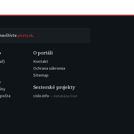
 navštívte
posta.sk
.
o
O portáli
ať)
Kontakt
Ochrana súkromia
Sitemap
y
Sesterské projekty
íny
 pošta
cislo.info
— databáza čísel