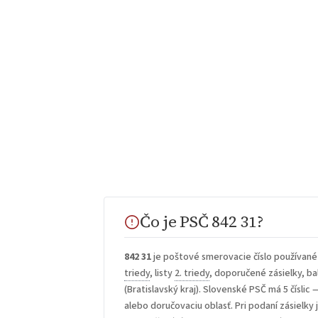
Čo je PSČ 842 31?
842 31
je poštové smerovacie číslo používané
triedy
, listy
2. triedy
, doporučené zásielky, bal
(Bratislavský kraj). Slovenské PSČ má 5 číslic 
alebo doručovaciu oblasť. Pri podaní zásielky