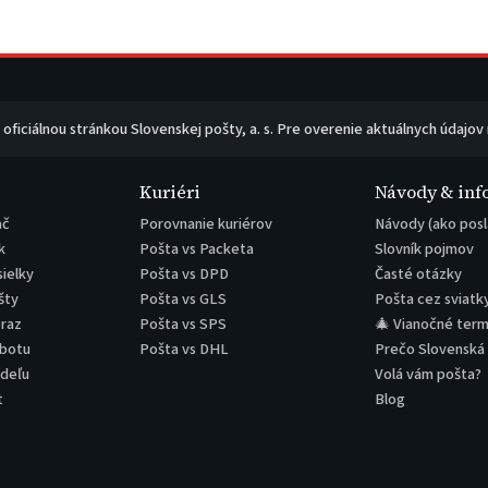
e oficiálnou stránkou Slovenskej pošty, a. s. Pre overenie aktuálnych údajov
Kuriéri
Návody & inf
ač
Porovnanie kuriérov
Návody (ako posl
k
Pošta vs Packeta
Slovník pojmov
sielky
Pošta vs DPD
Časté otázky
šty
Pošta vs GLS
Pošta cez sviatk
eraz
Pošta vs SPS
🎄 Vianočné term
obotu
Pošta vs DHL
Prečo Slovenská
edeľu
Volá vám pošta?
t
Blog