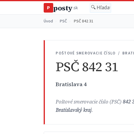
posty
P
.sk
Úvod
›
PSČ
›
PSČ 842 31
POŠTOVÉ SMEROVACIE ČÍSLO / BRAT
PSČ 842 31
Bratislava 4
Poštové smerovacie číslo (PSČ)
842 
Bratislavský kraj
.