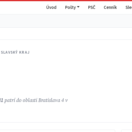
Úvod
Pošty
PSČ
Cenník
Sl
ISLAVSKÝ KRAJ
31
patrí do oblasti Bratislava 4 v