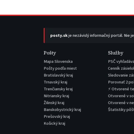
posty.sk
je nezávislý informačný portál. Nie j
Pošty
Služby
Mapa Slovenska
PSČ vyhľadáv
Pošty podľa miest
Cenník zásielo
Bratislavský kraj
Sledovanie zá
Trnavský kraj
Porovnať 2 po
Trenčiansky kraj
⚡ Otvorené t
Nitriansky kraj
Otvorené v s
Žilinský kraj
Otvorené v n
Banskobystrický kraj
Štatistiky pôš
Prešovský kraj
Košický kraj