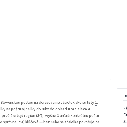
U
 Slovenskou poštou na doručovanie zásielok ako sú listy
1.
V
íky na poštu aj balíky do ruky do oblasti
Bratislava 4
C
— prvé 2 určujú región (
84
), zvyšné 3 určujú konkrétnu poštu
S
 je správne PSČ kľúčové — bez neho sa zásielka považuje za