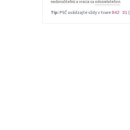
nedoručiteľnú a vracia sa
odosielateľovi
.
Tip:
PSČ uvádzajte vždy v tvare
(
842 31