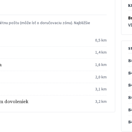
K
Br
tnu poštu (môže ísť o doručovaciu zónu). Najbližšie
Vš
0,5 km
S
1,4 km
8
a
1,6 km
8
2,0 km
8
3,1 km
8
um dovoleniek
3,2 km
8
8