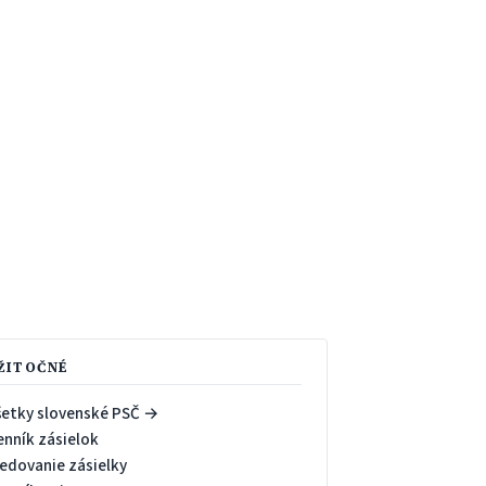
ŽITOČNÉ
šetky slovenské PSČ →
enník zásielok
ledovanie zásielky