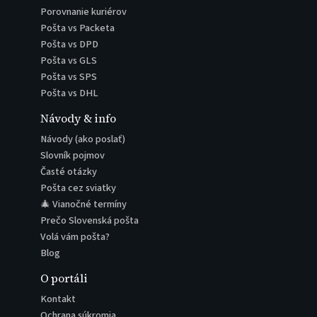
Porovnanie kuriérov
Pošta vs Packeta
Pošta vs DPD
Pošta vs GLS
Pošta vs SPS
Pošta vs DHL
Návody & info
Návody (ako poslať)
Slovník pojmov
Časté otázky
Pošta cez sviatky
🎄 Vianočné termíny
Prečo Slovenská pošta
Volá vám pošta?
Blog
O portáli
Kontakt
Ochrana súkromia