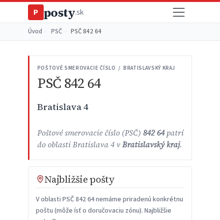
posty
P
.sk
Úvod
›
PSČ
›
PSČ 842 64
POŠTOVÉ SMEROVACIE ČÍSLO / BRATISLAVSKÝ KRAJ
PSČ 842 64
Bratislava 4
Poštové smerovacie číslo (PSČ)
842 64
patrí
do oblasti Bratislava 4 v
Bratislavský kraj
.
Najbližšie pošty
V oblasti PSČ 842 64 nemáme priradenú konkrétnu
poštu (môže ísť o doručovaciu zónu). Najbližšie