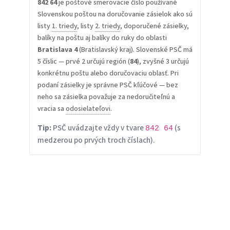
842 64
je poštové smerovacie číslo používané
Slovenskou poštou na doručovanie zásielok ako sú
listy
1. triedy
, listy
2. triedy
, doporučené zásielky,
balíky na poštu aj balíky do ruky do oblasti
Bratislava 4
(Bratislavský kraj). Slovenské PSČ má
5 číslic — prvé 2 určujú región (
84
), zvyšné 3 určujú
konkrétnu poštu alebo doručovaciu oblasť. Pri
podaní zásielky je správne PSČ kľúčové — bez
neho sa zásielka považuje za nedoručiteľnú a
vracia sa
odosielateľovi
.
Tip:
PSČ uvádzajte vždy v tvare
(s
842 64
medzerou po prvých troch číslach).