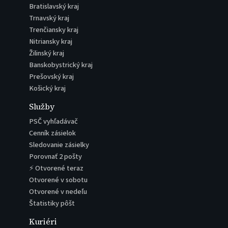
Bratislavský kraj
Trnavský kraj
Trenčiansky kraj
Nitriansky kraj
Žilinský kraj
Banskobystrický kraj
Prešovský kraj
Košický kraj
Služby
PSČ vyhľadávač
Cenník zásielok
Sledovanie zásielky
Porovnať 2 pošty
⚡ Otvorené teraz
Otvorené v sobotu
Otvorené v nedeľu
Štatistiky pôšt
Kuriéri