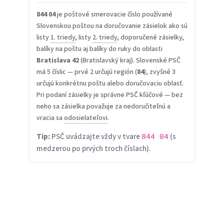
844 04
je poštové smerovacie číslo používané
Slovenskou poštou na doručovanie zásielok ako sú
listy
1. triedy
, listy
2. triedy
, doporučené zásielky,
balíky na poštu aj balíky do ruky do oblasti
Bratislava 42
(Bratislavský kraj). Slovenské PSČ
má 5 číslic — prvé 2 určujú región (
84
), zvyšné 3
určujú konkrétnu poštu alebo doručovaciu oblasť.
Pri podaní zásielky je správne PSČ kľúčové — bez
neho sa zásielka považuje za nedoručiteľnú a
vracia sa
odosielateľovi
.
Tip:
PSČ uvádzajte vždy v tvare
(s
844 04
medzerou po prvých troch číslach).