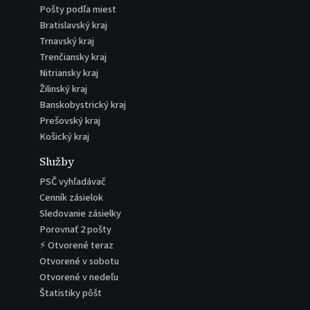
Pošty podľa miest
Bratislavský kraj
Trnavský kraj
Trenčiansky kraj
Nitriansky kraj
Žilinský kraj
Banskobystrický kraj
Prešovský kraj
Košický kraj
Služby
PSČ vyhľadávač
Cenník zásielok
Sledovanie zásielky
Porovnať 2 pošty
⚡ Otvorené teraz
Otvorené v sobotu
Otvorené v nedeľu
Štatistiky pôšt