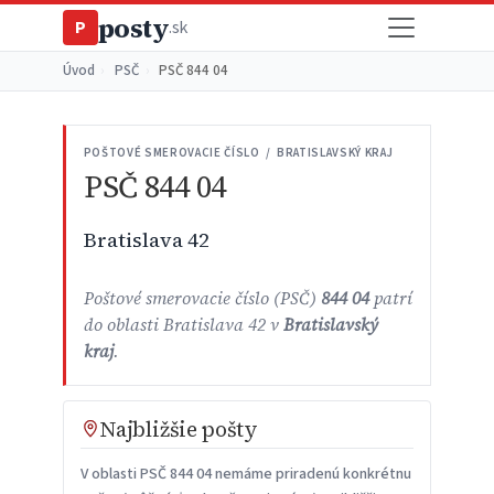
posty
P
.sk
Úvod
›
PSČ
›
PSČ 844 04
POŠTOVÉ SMEROVACIE ČÍSLO / BRATISLAVSKÝ KRAJ
PSČ 844 04
Bratislava 42
Poštové smerovacie číslo (PSČ)
844 04
patrí
do oblasti Bratislava 42 v
Bratislavský
kraj
.
Najbližšie pošty
V oblasti PSČ 844 04 nemáme priradenú konkrétnu