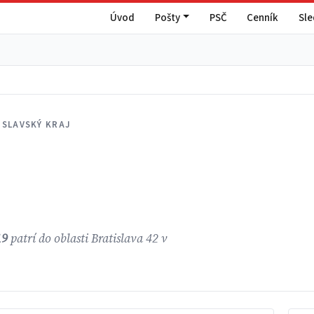
Úvod
Pošty
PSČ
Cenník
Sl
ISLAVSKÝ KRAJ
19
patrí do oblasti Bratislava 42 v