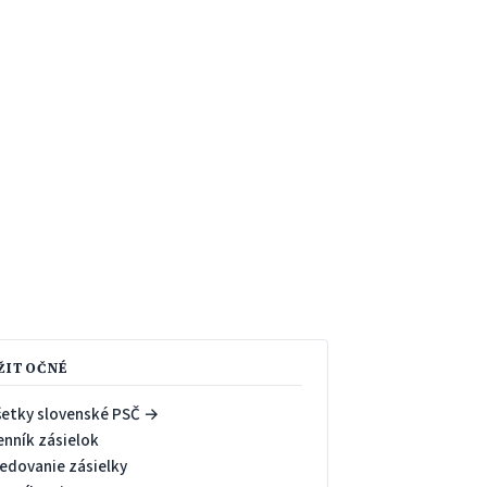
ŽITOČNÉ
šetky slovenské PSČ →
enník zásielok
ledovanie zásielky