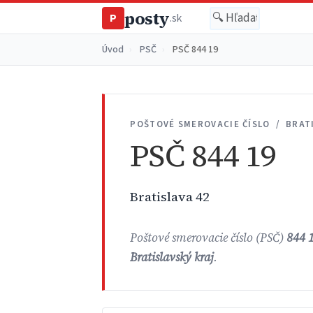
posty
P
.sk
Úvod
›
PSČ
›
PSČ 844 19
POŠTOVÉ SMEROVACIE ČÍSLO / BRAT
PSČ 844 19
Bratislava 42
Poštové smerovacie číslo (PSČ)
844 
Bratislavský kraj
.