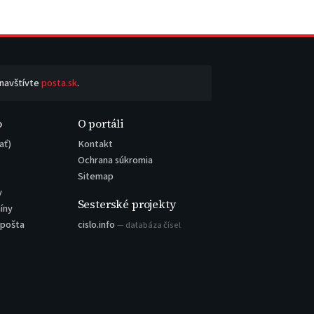
 navštívte
posta.sk
.
o
O portáli
ať)
Kontakt
Ochrana súkromia
Sitemap
y
Sesterské projekty
íny
 pošta
cislo.info
— databáza čísel