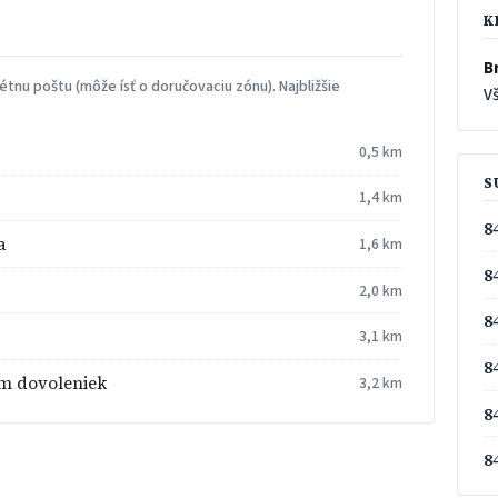
K
Br
tnu poštu (môže ísť o doručovaciu zónu). Najbližšie
Vš
0,5 km
S
1,4 km
8
a
1,6 km
8
2,0 km
8
3,1 km
8
um dovoleniek
3,2 km
8
8