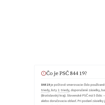
Čo je PSČ 844 19?
844 19
je poštové smerovacie číslo používané
triedy
, listy
2. triedy
, doporučené zásielky, bal
(Bratislavský kraj). Slovenské PSČ má 5 číslic 
alebo doručovaciu oblasť. Pri podaní zásielky