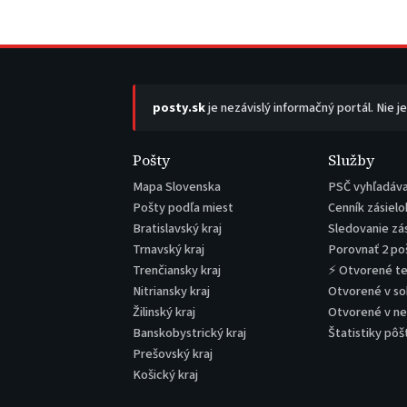
posty.sk
je nezávislý informačný portál. Nie j
Pošty
Služby
Mapa Slovenska
PSČ vyhľadáv
Pošty podľa miest
Cenník zásielo
Bratislavský kraj
Sledovanie zá
Trnavský kraj
Porovnať 2 po
Trenčiansky kraj
⚡ Otvorené t
Nitriansky kraj
Otvorené v s
Žilinský kraj
Otvorené v n
Banskobystrický kraj
Štatistiky pôš
Prešovský kraj
Košický kraj