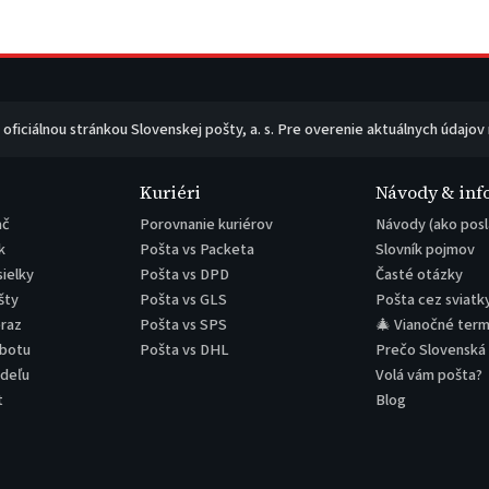
e oficiálnou stránkou Slovenskej pošty, a. s. Pre overenie aktuálnych údajov
Kuriéri
Návody & inf
ač
Porovnanie kuriérov
Návody (ako posl
k
Pošta vs Packeta
Slovník pojmov
sielky
Pošta vs DPD
Časté otázky
šty
Pošta vs GLS
Pošta cez sviatk
eraz
Pošta vs SPS
🎄 Vianočné term
obotu
Pošta vs DHL
Prečo Slovenská
edeľu
Volá vám pošta?
t
Blog