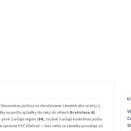
U
 Slovenskou poštou na doručovanie zásielok ako sú listy
1.
V
íky na poštu aj balíky do ruky do oblasti
Bratislava 42
C
— prvé 2 určujú región (
84
), zvyšné 3 určujú konkrétnu poštu
S
 je správne PSČ kľúčové — bez neho sa zásielka považuje za