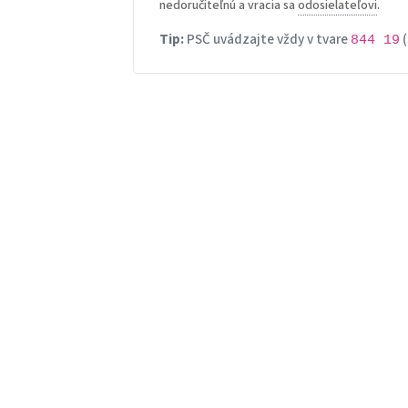
nedoručiteľnú a vracia sa
odosielateľovi
.
Tip:
PSČ uvádzajte vždy v tvare
(
844 19