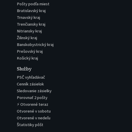
Pošty podľa miest
Bratislavský kraj
Trnavský kraj
Trenčiansky kraj
Nitriansky kraj
Žilinský kraj
Banskobystrický kraj
Prešovský kraj
Košický kraj
Služby
PSČ vyhľadávač
Cenník zásielok
Sledovanie zásielky
Porovnať 2 pošty
⚡ Otvorené teraz
Otvorené v sobotu
Otvorené v nedeľu
Štatistiky pôšt