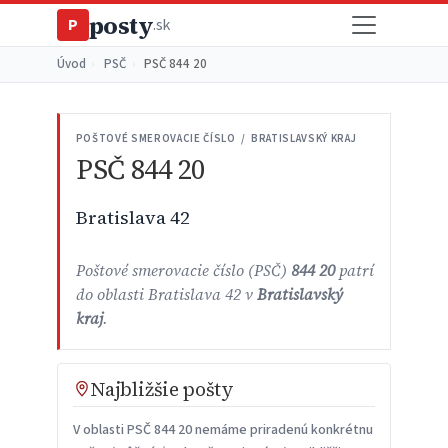
posty
P
.sk
Úvod
›
PSČ
›
PSČ 844 20
POŠTOVÉ SMEROVACIE ČÍSLO / BRATISLAVSKÝ KRAJ
PSČ 844 20
Bratislava 42
Poštové smerovacie číslo (PSČ)
844 20
patrí
do oblasti Bratislava 42 v
Bratislavský
kraj
.
Najbližšie pošty
V oblasti PSČ 844 20 nemáme priradenú konkrétnu