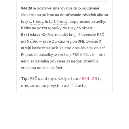
844 20
je poštové smerovacie číslo používané
Slovenskou poštou na doručovanie zásielok ako sú
listy
1. triedy
, listy
2. triedy
, doporučené zásielky,
balíky na poštu aj balíky do ruky do oblasti
Bratislava 42
(Bratislavský kraj). Slovenské PSČ
má 5 číslic — prvé 2 určujú región (
84
), zvyšné 3
určujú konkrétnu poštu alebo doručovaciu oblasť.
Pri podaní zásielky je správne PSČ kľúčové — bez
neho sa zásielka považuje za nedoručiteľnú a
vracia sa
odosielateľovi
.
Tip:
PSČ uvádzajte vždy v tvare
(s
844 20
medzerou po prvých troch číslach).