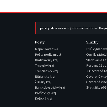
posty.sk
je nezávislý informačný portál. Nie j
Pošty
Služby
Mapa Slovenska
PSČ vyhľadáv
Pošty podľa miest
Cenník zásielo
Bratislavský kraj
Sledovanie zá
Trnavský kraj
Porovnať 2 po
Trenčiansky kraj
⚡ Otvorené t
Nitriansky kraj
Otvorené v s
Žilinský kraj
Otvorené v n
Banskobystrický kraj
Štatistiky pôš
Prešovský kraj
Košický kraj