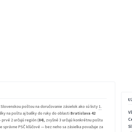
U
 Slovenskou poštou na doručovanie zásielok ako sú listy
1.
V
íky na poštu aj balíky do ruky do oblasti
Bratislava 42
C
— prvé 2 určujú región (
84
), zvyšné 3 určujú konkrétnu poštu
S
 je správne PSČ kľúčové — bez neho sa zásielka považuje za