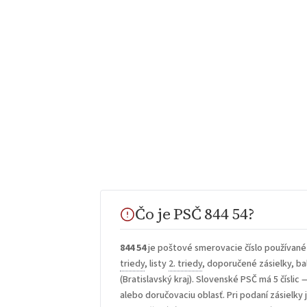
Čo je PSČ 844 54?
844 54
je poštové smerovacie číslo používané
triedy
, listy
2. triedy
, doporučené zásielky, bal
(Bratislavský kraj). Slovenské PSČ má 5 číslic 
alebo doručovaciu oblasť. Pri podaní zásielky