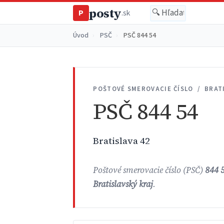
posty
P
.sk
Úvod
›
PSČ
›
PSČ 844 54
POŠTOVÉ SMEROVACIE ČÍSLO / BRAT
PSČ 844 54
Bratislava 42
Poštové smerovacie číslo (PSČ)
844 
Bratislavský kraj
.