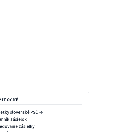
ŽITOČNÉ
šetky slovenské PSČ →
enník zásielok
ledovanie zásielky