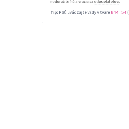
nedoručiteľnú a vracia sa
odosielateľovi
.
Tip:
PSČ uvádzajte vždy v tvare
(
844 54