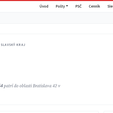
Úvod
Pošty
PSČ
Cenník
Sl
ISLAVSKÝ KRAJ
54
patrí do oblasti Bratislava 42 v