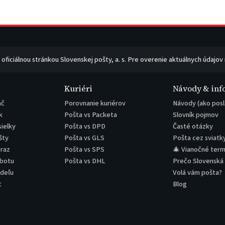
e oficiálnou stránkou Slovenskej pošty, a. s. Pre overenie aktuálnych údajov
Kuriéri
Návody & inf
ač
Porovnanie kuriérov
Návody (ako posl
k
Pošta vs Packeta
Slovník pojmov
sielky
Pošta vs DPD
Časté otázky
šty
Pošta vs GLS
Pošta cez sviatk
eraz
Pošta vs SPS
🎄 Vianočné term
obotu
Pošta vs DHL
Prečo Slovenská
edeľu
Volá vám pošta?
t
Blog