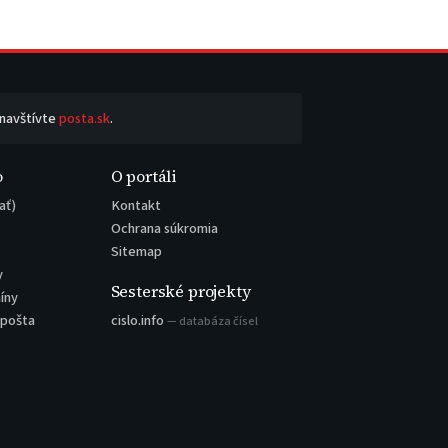
 navštívte
posta.sk
.
o
O portáli
ať)
Kontakt
Ochrana súkromia
Sitemap
y
Sesterské projekty
íny
 pošta
cislo.info
— databáza čísel