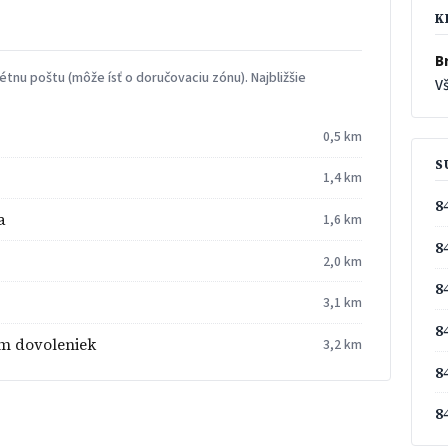
K
Br
tnu poštu (môže ísť o doručovaciu zónu). Najbližšie
Vš
0,5 km
S
1,4 km
8
a
1,6 km
8
2,0 km
8
3,1 km
8
um dovoleniek
3,2 km
8
8