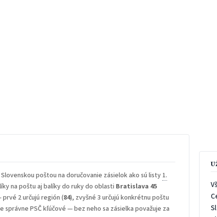
U
 Slovenskou poštou na doručovanie zásielok ako sú listy
1.
V
íky na poštu aj balíky do ruky do oblasti
Bratislava 45
C
— prvé 2 určujú región (
84
), zvyšné 3 určujú konkrétnu poštu
S
 je správne PSČ kľúčové — bez neho sa zásielka považuje za