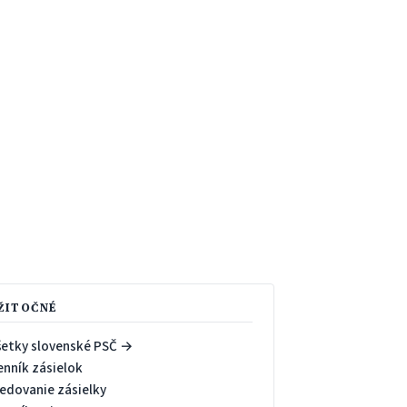
ŽITOČNÉ
šetky slovenské PSČ →
enník zásielok
ledovanie zásielky