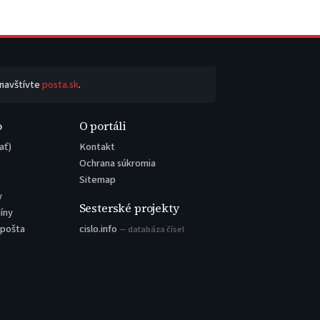
 navštívte
posta.sk
.
o
O portáli
ať)
Kontakt
Ochrana súkromia
Sitemap
y
Sesterské projekty
íny
 pošta
cislo.info
— databáza čísel