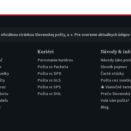
e oficiálnou stránkou Slovenskej pošty, a. s. Pre overenie aktuálnych údajov
Kuriéri
Návody & inf
ač
Porovnanie kuriérov
Návody (ako posl
k
Pošta vs Packeta
Slovník pojmov
sielky
Pošta vs DPD
Časté otázky
šty
Pošta vs GLS
Pošta cez sviatk
eraz
Pošta vs SPS
🎄 Vianočné term
obotu
Pošta vs DHL
Prečo Slovenská
edeľu
Volá vám pošta?
t
Blog