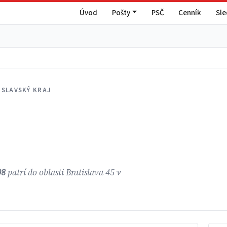
Úvod
Pošty
PSČ
Cenník
Sl
ISLAVSKÝ KRAJ
08
patrí do oblasti Bratislava 45 v