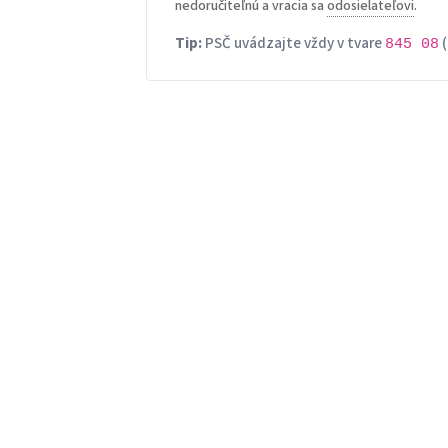
nedoručiteľnú a vracia sa
odosielateľovi
.
Tip:
PSČ uvádzajte vždy v tvare
(
845 08