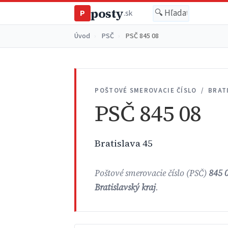
posty
P
.sk
Úvod
›
PSČ
›
PSČ 845 08
POŠTOVÉ SMEROVACIE ČÍSLO / BRAT
PSČ 845 08
Bratislava 45
Poštové smerovacie číslo (PSČ)
845 
Bratislavský kraj
.