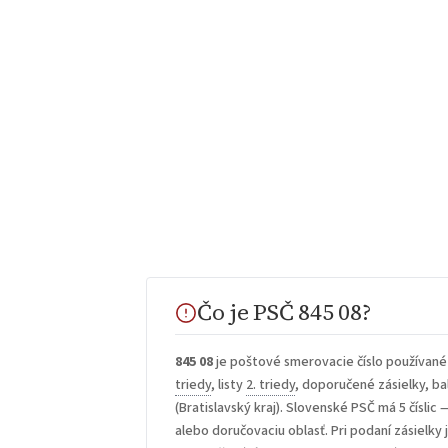
Čo je PSČ 845 08?
845 08
je poštové smerovacie číslo používané
triedy
, listy
2. triedy
, doporučené zásielky, bal
(Bratislavský kraj). Slovenské PSČ má 5 číslic 
alebo doručovaciu oblasť. Pri podaní zásielky