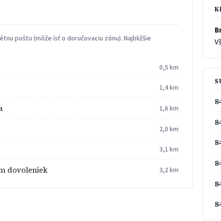
K
Br
tnu poštu (môže ísť o doručovaciu zónu). Najbližšie
Vš
0,5 km
S
1,4 km
8
a
1,6 km
8
2,0 km
8
3,1 km
8
um dovoleniek
3,2 km
8
8