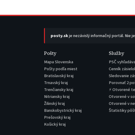
posty.sk
je nezávislý informačný portál. Nie j
Pošty
Služby
Mapa Slovenska
PSČ vyhľadáv
Pošty podľa miest
Cenník zásielo
Bratislavský kraj
Sledovanie zá
Trnavský kraj
Porovnať 2 po
Trenčiansky kraj
⚡ Otvorené t
Nitriansky kraj
Otvorené v s
Žilinský kraj
Otvorené v n
Banskobystrický kraj
Štatistiky pôš
Prešovský kraj
Košický kraj